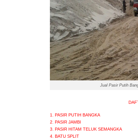
Jual Pasir Putih Ba
DAF
1. PASIR PUTIH BANGK
2. PASIR JAMBI 
3. PASIR HITAM TELUK SEMANGK
4. BATU SPLIT :