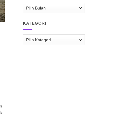
ARSIP
RAISPASIR.COM
KATEGORI
l
Kategori
an
uk