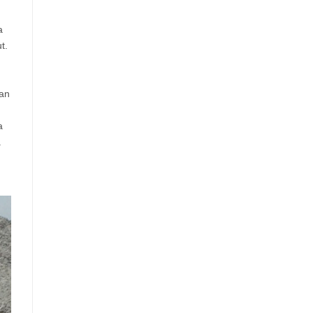
a
t.
gan
a
.