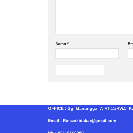
Nama
*
Em
OFFICE : Gg. Manunggal 7, RT.11/RW.5, Kal
Email : Raiszakidakar@gmail.com