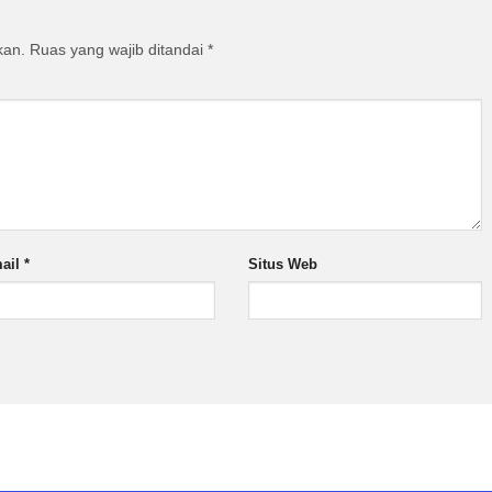
kan.
Ruas yang wajib ditandai
*
ail
*
Situs Web