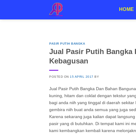
Skip
HOME
to
content
15
Apr
PASIR PUTIH BANGKA
Jual Pasir Putih Bangk
Kebagusan
POSTED ON
15 APRIL 2017
BY
Jual Pasir Putih Bangka Dan Bahan Bangunan
kuning, hitam dan coklat dengan tekstur ya
bagi anda niih yang tinggal di daerah sekita
gembira niih buat anda semua yang juga se
Karena sekarang juga kalian dapat langsung
pasir yang di butuhkan. Di tempat kami ini 
kami kembangkan kembali karena melonjakny