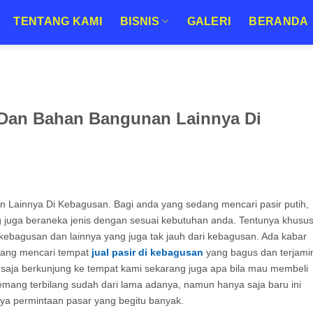
TENTANG KAMI
BISNIS
GALERI
BERANDA
a Dan Bahan Bangunan Lainnya Di
 Lainnya Di Kebagusan. Bagi anda yang sedang mencari pasir putih,
ng juga beraneka jenis dengan sesuai kebutuhan anda. Tentunya khusu
r kebagusan dan lainnya yang juga tak jauh dari kebagusan. Ada kabar
dang mencari tempat
jual pasir di kebagusan
yang bagus dan terjami
 saja berkunjung ke tempat kami sekarang juga apa bila mau membeli
memang terbilang sudah dari lama adanya, namun hanya saja baru ini
a permintaan pasar yang begitu banyak.