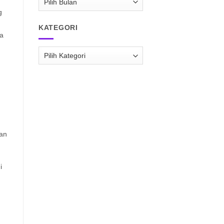
RAISPASIR.COM
g
KATEGORI
ka
Kategori
kan
i