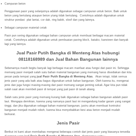
Campuran beton
Penggunaan pasir yang selanjutnya adalah digunakan sebagai campuran untuk beton. Baik untuk
beton yang bertulang ataupun beton ytang tidak bertulang. Contohnya adalah digunakan untuk
struktur pondasi plat lantai, cor dak, ring balok, sloof dan yang lainnya.
Sebagai campuran material cetak
Pasir pun sering digunakan sebagai bahan campuran untuk membuat berbagai macam material
cetak. Contohnya adalah digunakan untuk pembuatan paving block, batako, kansteen dan banyak
lagi yang lainnya.
Jual Pasir Putih Bangka
di Menteng Atas hubungi
08118168989
dan Jual Bahan Bangunan lainnya
Sebenarnya masih begitu banyak lagi berbagai macam manfaat atau fungsi dari pasir ini. Sehingga
memang pasir menjadi salah satu bahan material bangunan yang memang harus disediakan dan kita
pesan pada tempat yang
jual Pasir Putih Bangka di Menteng Atas
. Akan tetapi, tidak semua
jenis pasir yang ada baik atau bagus digunakan untuk bahan bangunan. Oleh karena itu, mengenai
jenis dan juga fungsi masing-masing dari pasir memang sangat penting sekali. Agar kita pun tidak
salah saat akan membeli pasir di tempat yang jual pasir di tanah abang.
Salah satu jenis pasir yang memang kurang baik digunakan sebagai bahan bangunan adalah pasir
laut. Mengapa demikian, karena yang namanya pasit laut ini mengandung kadar garam yang sangat
tinggi, dan jika digunakan sebagai bahan material bangunan, justru akan membuat kontruksi
bangunan menjadi mudah roboh, karena bisa menyebabkan besi atau beton menjadi mudah
berkarat.
Jenis Pasir
Berikut ini kami akan membahas mengenai beberapa contoh dari jenis pasir yang biasanya tersedia