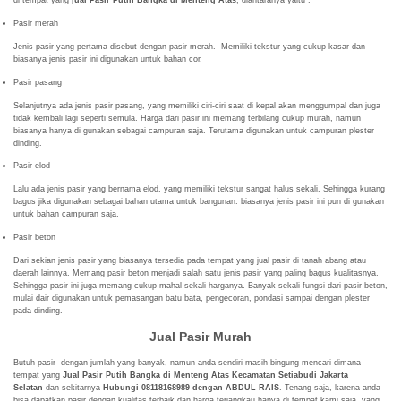
di tempat yang
jual Pasir Putih Bangka di Menteng Atas
, diantaranya yaitu :
Pasir merah
Jenis pasir yang pertama disebut dengan pasir merah. Memiliki tekstur yang cukup kasar dan
biasanya jenis pasir ini digunakan untuk bahan cor.
Pasir pasang
Selanjutnya ada jenis pasir pasang, yang memiliki ciri-ciri saat di kepal akan menggumpal dan juga
tidak kembali lagi seperti semula. Harga dari pasir ini memang terbilang cukup murah, namun
biasanya hanya di gunakan sebagai campuran saja. Terutama digunakan untuk campuran plester
dinding.
Pasir elod
Lalu ada jenis pasir yang bernama elod, yang memiliki tekstur sangat halus sekali. Sehingga kurang
bagus jika digunakan sebagai bahan utama untuk bangunan. biasanya jenis pasir ini pun di gunakan
untuk bahan campuran saja.
Pasir beton
Dari sekian jenis pasir yang biasanya tersedia pada tempat yang jual pasir di tanah abang atau
daerah lainnya. Memang pasir beton menjadi salah satu jenis pasir yang paling bagus kualitasnya.
Sehingga pasir ini juga memang cukup mahal sekali harganya. Banyak sekali fungsi dari pasir beton,
mulai dair digunakan untuk pemasangan batu bata, pengecoran, pondasi sampai dengan plester
pada dinding.
Jual Pasir Murah
Butuh pasir dengan jumlah yang banyak, namun anda sendiri masih bingung mencari dimana
tempat yang
Jual Pasir Putih Bangka di Menteng Atas Kecamatan Setiabudi Jakarta
Selatan
dan sekitarnya
Hubungi 08118168989 dengan ABDUL RAIS
. Tenang saja, karena anda
bisa dapatkan pasir dengan kualitas terbaik dan harga terjangkau hanya di tempat kami saja, yang