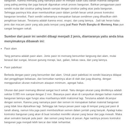
bangunan. Karena memang yang namanya pasir ini menjadi salah satu bahan material bangunan
yang paling penting dan juga banyak digunakan untuk proses bangunan. Bahkan penggunaan pasir
sendiri mulai dari struktur paling bawah sampai dengan struktur paling atas pada bangunan.
Sehingga pastinya kita akan membutuhkan pasir dalam jumlah besar untuk proses kontruksi
bangunan tersebut. Pasir sendiri sebenarnya merupakan batuan sendimen yang dihasilkan oleh
pengikisan batuan. Terutama adalah karena erosi, erupsi, dan yang lainnya. Jadi tak heran kalau
jenis dan macam pasir yang ada pada tempat yang
jual Pasir Putih Bangka di Menteng Atas
pun
sangat beragam sekali.
Sumber dari pasir ini sendiri dibagi menjadi 2 jenis, diantaranya yaitu anda bisa
menyimaknya dibawah ini:
Pasir alam
Yang pertama adalah pasir alam. Jenis pasir ini memang bersumber langsung dari alam, mulai
berasal dari sungai, letusan gunung merapi, laut, galian, bekas rawa, dan yang lainnya.
Pasir pabrikasi
Berbeda dengan pasir yang bersumber dari alam. Untuk pasir pabrikasi ini sendiri biasanya didapat
dari penggilingan bebatuan, dan kemudian nantinya akan di olah dan juag disaring, dengan
menggunakan ukuran maksimum ataupun minimum, agregat halus.
Ukuran dari pasir memang dikenal sangat kecil sekali. Yaitu dengan ukuran yang dimilikinya adalah
sekitar 0.065 mm sampai dengan 2 mm. Biasanya pasir akan di campurkan dengan bahan material
bangunan lainnya agar fungsi atau manfaatnya lebih maksimal lagi. Terutama adalah dicampur
dengan semen. Karena yang namanya pasir dan semen ini merupakan bahan material bangunan
yang tidak bisa dipisahkan lagi. Sehingga tak hanya pesan pasir saja di tempat yang jual pasir di
tanah abang, namun kita juga pasti membutuhkan semen dalam jumlah yang banyak. Apalagi kalau
kontruksi bangunan yang akan di buat tersebut memiliki ukuran yang besar dan juga mewah. Maka
akan semakin banyak pula pasir dan semen yang harus di pesan. Agar nantinya proses kontruksi
bangunan juga menjadi lebih lancar dan tidak terhambat.