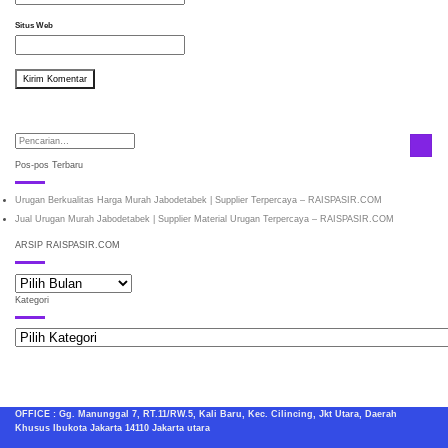
Situs Web
Pos-pos Terbaru
Urugan Berkualitas Harga Murah Jabodetabek | Supplier Terpercaya – RAISPASIR.COM
Jual Urugan Murah Jabodetabek | Supplier Material Urugan Terpercaya – RAISPASIR.COM
ARSIP RAISPASIR.COM
ARSIP
RAISPASIR.COM
Kategori
Kategori
OFFICE : Gg. Manunggal 7, RT.11/RW.5, Kali Baru, Kec. Cilincing, Jkt Utara, Daerah
Khusus Ibukota Jakarta 14110 Jakarta utara