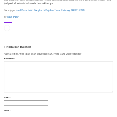
jual pasir di seluruh Indonesia dan sekitarnya.
Baca juga:
Jual Pasir Putih Bangka di Pejaten Timur Hubungi 08118168989
by
Rais Pasir
Tinggalkan Balasan
Alamat email Anda tidak akan dipublikasikan.
Ruas yang wajib ditandai
*
Komentar
*
Nama
*
Email
*