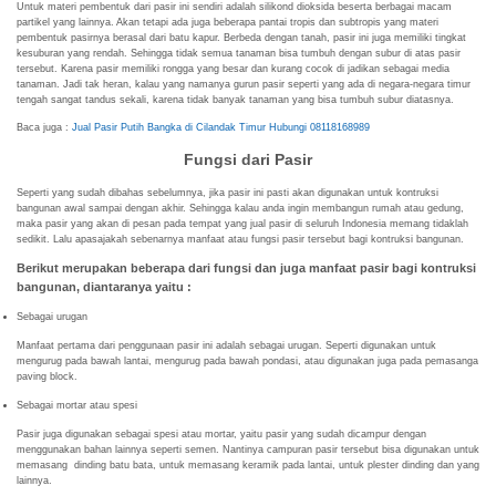
Untuk materi pembentuk dari pasir ini sendiri adalah silikond dioksida beserta berbagai macam
partikel yang lainnya. Akan tetapi ada juga beberapa pantai tropis dan subtropis yang materi
pembentuk pasirnya berasal dari batu kapur. Berbeda dengan tanah, pasir ini juga memiliki tingkat
kesuburan yang rendah. Sehingga tidak semua tanaman bisa tumbuh dengan subur di atas pasir
tersebut. Karena pasir memiliki rongga yang besar dan kurang cocok di jadikan sebagai media
tanaman. Jadi tak heran, kalau yang namanya gurun pasir seperti yang ada di negara-negara timur
tengah sangat tandus sekali, karena tidak banyak tanaman yang bisa tumbuh subur diatasnya.
Baca juga :
Jual Pasir Putih Bangka di Cilandak Timur Hubungi 08118168989
Fungsi dari Pasir
Seperti yang sudah dibahas sebelumnya, jika pasir ini pasti akan digunakan untuk kontruksi
bangunan awal sampai dengan akhir. Sehingga kalau anda ingin membangun rumah atau gedung,
maka pasir yang akan di pesan pada tempat yang jual pasir di seluruh Indonesia memang tidaklah
sedikit. Lalu apasajakah sebenarnya manfaat atau fungsi pasir tersebut bagi kontruksi bangunan.
Berikut merupakan beberapa dari fungsi dan juga manfaat pasir bagi kontruksi
bangunan, diantaranya yaitu :
Sebagai urugan
Manfaat pertama dari penggunaan pasir ini adalah sebagai urugan. Seperti digunakan untuk
mengurug pada bawah lantai, mengurug pada bawah pondasi, atau digunakan juga pada pemasanga
paving block.
Sebagai mortar atau spesi
Pasir juga digunakan sebagai spesi atau mortar, yaitu pasir yang sudah dicampur dengan
menggunakan bahan lainnya seperti semen. Nantinya campuran pasir tersebut bisa digunakan untuk
memasang dinding batu bata, untuk memasang keramik pada lantai, untuk plester dinding dan yang
lainnya.