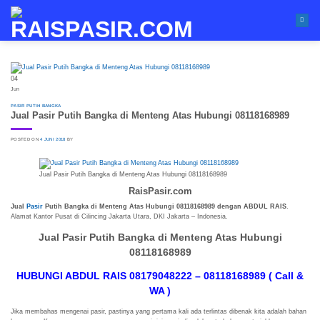
Skip
to
content
04
Jun
PASIR PUTIH BANGKA
Jual Pasir Putih Bangka di Menteng Atas Hubungi 08118168989
POSTED ON
4 JUNI 2018
BY
Jual Pasir Putih Bangka di Menteng Atas Hubungi 08118168989
RaisPasir.com
Jual
Pasir
Putih Bangka di Menteng Atas Hubungi 08118168989 dengan ABDUL RAIS
.
Alamat Kantor Pusat di Cilincing Jakarta Utara, DKI Jakarta – Indonesia.
Jual Pasir Putih Bangka di Menteng Atas Hubungi
08118168989
HUBUNGI ABDUL RAIS 08179048222 – 08118168989 ( Call &
WA )
Jika membahas mengenai pasir, pastinya yang pertama kali ada terlintas dibenak kita adalah bahan