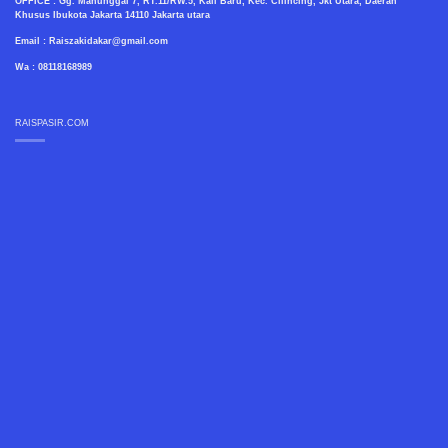
OFFICE : Gg. Manunggal 7, RT.11/RW.5, Kali Baru, Kec. Cilincing, Jkt Utara, Daerah
Khusus Ibukota Jakarta 14110 Jakarta utara
Email : Raiszakidakar@gmail.com
Wa : 08118168989
RAISPASIR.COM