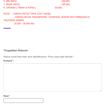
6. ABU BATU : 230.000,-
7. PASIR URUG : 165.000,-
8. URUKAN ( TANAH & PUING ) : 60.000,-
NOTE : – HARGA UNTUK TRUK COLT DIESEL
– HARGA UNTUK TANGGERANG, CIKARANG, BOGOR ADA TAMBAHAN DI
TRUCKING SAMPAI
25.000 – 50.000 /M3
Tinggalkan Balasan
Alamat email Anda tidak akan dipublikasikan.
Ruas yang wajib ditandai
*
Komentar
*
Nama
*