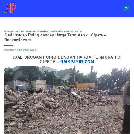
Skip
to
content
RAISPASIR.COM SUPPLIER PASIR BANGKA DAN BAHAN BANGUNAN TERPERCAYA
Jual Urugan Puing dengan Harga Termurah di Cipete –
Raispasir.com
POSTED ON
9 NOVEMBER 2023
BY
JUAL URUGAN PUING DENGAN HARGA TERMURAH DI
CIPETE –
RAISPASIR.COM