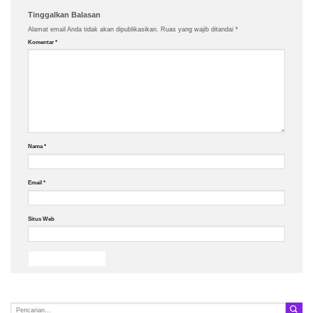
Tinggalkan Balasan
Alamat email Anda tidak akan dipublikasikan.
Ruas yang wajib ditandai
*
Komentar
*
Nama
*
Email
*
Situs Web