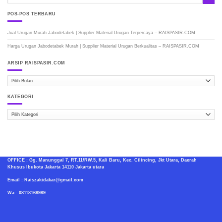
POS-POS TERBARU
Jual Urugan Murah Jabodetabek | Supplier Material Urugan Terpercaya – RAISPASIR.COM
Harga Urugan Jabodetabek Murah | Supplier Material Urugan Berkualitas – RAISPASIR.COM
ARSIP RAISPASIR.COM
ARSIP
RAISPASIR.COM
KATEGORI
Kategori
OFFICE : Gg. Manunggal 7, RT.11/RW.5, Kali Baru, Kec. Cilincing, Jkt Utara, Daerah
Khusus Ibukota Jakarta 14110 Jakarta utara
Email : Raiszakidakar@gmail.com
Wa : 08118168989