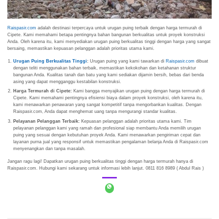
Raispasir.com
adalah destinasi terpercaya untuk urugan puing terbaik dengan harga termurah di
Cipete. Kami memahami betapa pentingnya bahan bangunan berkualitas untuk proyek konstruksi
Anda. Oleh karena itu, kami menyediakan urugan puing berkualitas tinggi dengan harga yang sangat
bersaing, memastikan kepuasan pelanggan adalah prioritas utama kami.
Urugan Puing Berkualitas Tinggi
:
Urugan puing yang kami tawarkan di
Raispasir.com
dibuat
dengan teliti menggunakan bahan terbaik, memastikan kekokohan dan ketahanan struktur
bangunan Anda. Kualitas tanah dan batu yang kami sediakan dijamin bersih, bebas dari benda
asing yang dapat mengganggu kestabilan konstruksi.
Harga Termurah di Cipete:
Kami bangga menyajikan urugan puing dengan harga termurah di
Cipete. Kami memahami pentingnya efisiensi biaya dalam proyek konstruksi, oleh karena itu,
kami menawarkan penawaran yang sangat kompetitif tanpa mengorbankan kualitas. Dengan
Raispasir.com, Anda dapat menghemat uang tanpa mengurangi standar kualitas.
Pelayanan Pelanggan Terbaik:
Kepuasan pelanggan adalah prioritas utama kami. Tim
pelayanan pelanggan kami yang ramah dan profesional siap membantu Anda memilih urugan
puing yang sesuai dengan kebutuhan proyek Anda. Kami menawarkan pengiriman cepat dan
layanan purna jual yang responsif untuk memastikan pengalaman belanja Anda di Raispasir.com
menyenangkan dan tanpa masalah.
Jangan ragu lagi! Dapatkan urugan puing berkualitas tinggi dengan harga termurah hanya di
Raispasir.com. Hubungi kami sekarang untuk informasi lebih lanjut. 0811 816 8989 ( Abdul Rais )