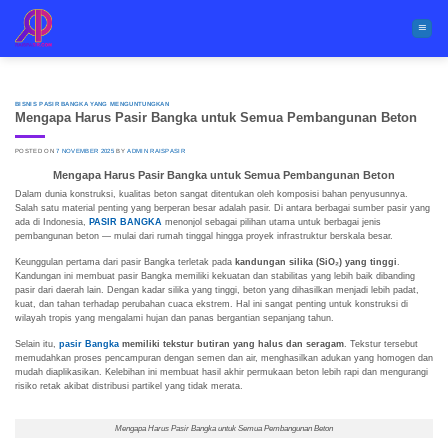
Skip
to
content
BISNIS PASIR BANGKA YANG MENGUNTUNGKAN
Mengapa Harus Pasir Bangka untuk Semua Pembangunan Beton
POSTED ON
7 NOVEMBER 2025
BY
ADMIN RAISPASIR
Mengapa Harus Pasir Bangka untuk Semua Pembangunan Beton
Dalam dunia konstruksi, kualitas beton sangat ditentukan oleh komposisi bahan penyusunnya.
Salah satu material penting yang berperan besar adalah pasir. Di antara berbagai sumber pasir yang
ada di Indonesia,
PASIR BANGKA
menonjol sebagai pilihan utama untuk berbagai jenis
pembangunan beton — mulai dari rumah tinggal hingga proyek infrastruktur berskala besar.
Keunggulan pertama dari pasir Bangka terletak pada
kandungan silika (SiO₂) yang tinggi
.
Kandungan ini membuat pasir Bangka memiliki kekuatan dan stabilitas yang lebih baik dibanding
pasir dari daerah lain. Dengan kadar silika yang tinggi, beton yang dihasilkan menjadi lebih padat,
kuat, dan tahan terhadap perubahan cuaca ekstrem. Hal ini sangat penting untuk konstruksi di
wilayah tropis yang mengalami hujan dan panas bergantian sepanjang tahun.
Selain itu,
pasir Bangka
memiliki tekstur butiran yang halus dan seragam
. Tekstur tersebut
memudahkan proses pencampuran dengan semen dan air, menghasilkan adukan yang homogen dan
mudah diaplikasikan. Kelebihan ini membuat hasil akhir permukaan beton lebih rapi dan mengurangi
risiko retak akibat distribusi partikel yang tidak merata.
Mengapa Harus Pasir Bangka untuk Semua Pembangunan Beton