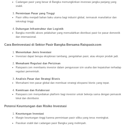
Cadangan pasir yang besar di Bangka memungkinkan investasi jangka panjang yang
stabil.
Permintaan Pasar yang Tinggi
Pasir silika menjadi bahan baku utama bagi industri global, termasuk manufaktur dan
teknologi tinggi.
Dukungan Infrastruktur dan Logistik
Bangka memiliki akses pelabuhan yang memudahkan distribusi pasir ke pasar domestik
dan internasional.
Cara Berinvestasi di Sektor Pasir Bangka Bersama Raispasir.com
Menentukan Jenis Investasi
Investasi dapat berupa eksplorasi tambang, pengolahan pasir, atau ekspor produk jadi.
Memahami Regulasi dan Perizinan
Raispasir.com membantu investor dalam pengurusan izin usaha dan kepatuhan terhadap
regulasi pemerintah.
Analisis Pasar dan Strategi Bisnis
Memahami tren pasar global dan membuat strategi ekspansi bisnis yang tepat.
Kemitraan dan Kolaborasi
Raispasir.com menyediakan platform bagi investor untuk bekerja sama dengan pemasok
lokal dan distributor.
Potensi Keuntungan dan Risiko Investasi
Keuntungan Investasi
Margin keuntungan tinggi karena permintaan pasir silika yang terus meningkat.
Pasokan stabil dari cadangan pasir Bangka yang melimpah.