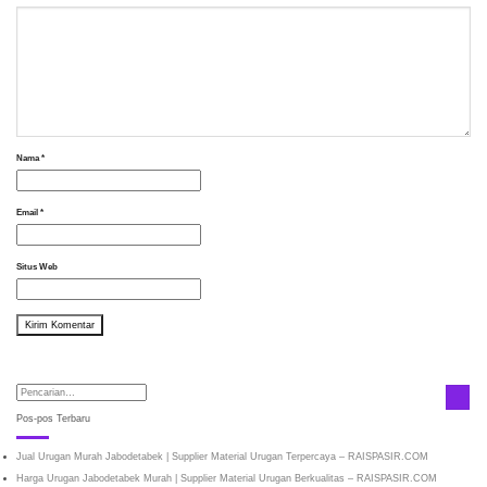
Nama
*
Email
*
Situs Web
Pos-pos Terbaru
Jual Urugan Murah Jabodetabek | Supplier Material Urugan Terpercaya – RAISPASIR.COM
Harga Urugan Jabodetabek Murah | Supplier Material Urugan Berkualitas – RAISPASIR.COM