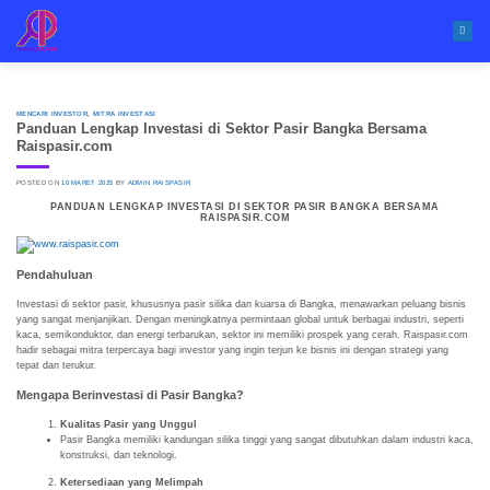
Skip
to
content
MENCARI INVESTOR
,
MITRA INVESTASI
Panduan Lengkap Investasi di Sektor Pasir Bangka Bersama
Raispasir.com
POSTED ON
10 MARET 2025
BY
ADMIN RAISPASIR
PANDUAN LENGKAP INVESTASI DI SEKTOR PASIR BANGKA BERSAMA
RAISPASIR.COM
Pendahuluan
Investasi di sektor pasir, khususnya pasir silika dan kuarsa di Bangka, menawarkan peluang bisnis
yang sangat menjanjikan. Dengan meningkatnya permintaan global untuk berbagai industri, seperti
kaca, semikonduktor, dan energi terbarukan, sektor ini memiliki prospek yang cerah. Raispasir.com
hadir sebagai mitra terpercaya bagi investor yang ingin terjun ke bisnis ini dengan strategi yang
tepat dan terukur.
Mengapa Berinvestasi di Pasir Bangka?
Kualitas Pasir yang Unggul
Pasir Bangka memiliki kandungan silika tinggi yang sangat dibutuhkan dalam industri kaca,
konstruksi, dan teknologi.
Ketersediaan yang Melimpah