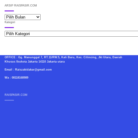
ARSIP RAISPASIR.COM
ARSIP
RAISPASIR.COM
Kategori
Kategori
OFFICE : Gg. Manunggal 7, RT.11/RW.5, Kali Baru, Kec. Cilincing, Jkt Utara, Daerah
Khusus Ibukota Jakarta 14110 Jakarta utara
Email : Raiszakidakar@gmail.com
Wa : 08118168989
RAISPASIR.COM