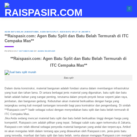
Skip
to
content
AGEN BATU BELAH JABODETABEK
,
AGEN BATU SPLIT
,
AGEN BATU SPLIT DI JAKARTA
**Raispasir.com: Agen Batu Split dan Batu Belah Termurah di ITC
Cempaka Mas**
POSTED ON
7 OKTOBER 2024
BY
ADMIN RAISPASIR
**Raispasir.com: Agen Batu Split dan Batu Belah Termurah di
ITC Cempaka Mas**
Batu split
Dalam dunia konstruksi, material bangunan adalah fondasi utama dalam membangun infrastruktur
yang kuat dan tahan lama. Di antara berbagai jenis material yang digunakan, batu split dan batu
belah adalah bahan yang sangat penting, terutama dalam proyek-proyek besar seperti jalan raya,
jembatan, dan bangunan gedung. Kebutuhan akan material berkualitas dengan harga yang
terjangkau sering kali menjadi tantangan tersendiri bagi para kontraktor dan pengembang. Di sinilah
**Raispasir.com** hadir sebagai solusi dengan menyediakan batu split dan batu belah termurah di
ITC Cempaka Mas.
Jika Anda sedang mencari material batu split dan batu belah berkualitas tinggi dengan harga yang
kompetitif, Raispasir.com adalah pilihan yang tepat. Sebagai salah satu agen terkemuka di Jakarta,
Raispasir.com telah dikenal sebagai penyedia material bangunan yang andal dan terpercaya. Artikel
ini akan mengulas lebih dalam tentang apa yang ditawarkan oleh Raispasir.com, jenis-jenis batu
yang tersedia, manfaat dari batu split dan batu belah, serta alasan mengapa Raispasir.com menjadi