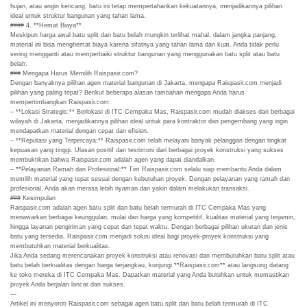
hujan, atau angin kencang, batu ini tetap mempertahankan kekuatannya, menjadikannya pilihan
ideal untuk struktur bangunan yang tahan lama.
#### 4. **Hemat Biaya**
Meskipun harga awal batu split dan batu belah mungkin terlihat mahal, dalam jangka panjang,
material ini bisa menghemat biaya karena sifatnya yang tahan lama dan kuat. Anda tidak perlu
sering mengganti atau memperbaiki struktur bangunan yang menggunakan batu split atau batu
belah.
### Mengapa Harus Memilih Raispasir.com?
Dengan banyaknya pilihan agen material bangunan di Jakarta, mengapa Raispasir.com menjadi
pilihan yang paling tepat? Berikut beberapa alasan tambahan mengapa Anda harus
mempertimbangkan Raispasir.com:
– **Lokasi Strategis:** Berlokasi di ITC Cempaka Mas, Raispasir.com mudah diakses dari berbagai
wilayah di Jakarta, menjadikannya pilihan ideal untuk para kontraktor dan pengembang yang ingin
mendapatkan material dengan cepat dan efisien.
– **Reputasi yang Terpercaya:** Raispasir.com telah melayani banyak pelanggan dengan tingkat
kepuasan yang tinggi. Ulasan positif dan testimoni dari berbagai proyek konstruksi yang sukses
membuktikan bahwa Raispasir.com adalah agen yang dapat diandalkan.
– **Pelayanan Ramah dan Profesional:** Tim Raispasir.com selalu siap membantu Anda dalam
memilih material yang tepat sesuai dengan kebutuhan proyek. Dengan pelayanan yang ramah dan
profesional, Anda akan merasa lebih nyaman dan yakin dalam melakukan transaksi.
### Kesimpulan
Raispasir.com adalah agen batu split dan batu belah termurah di ITC Cempaka Mas yang
menawarkan berbagai keunggulan, mulai dari harga yang kompetitif, kualitas material yang terjamin,
hingga layanan pengiriman yang cepat dan tepat waktu. Dengan berbagai pilihan ukuran dan jenis
batu yang tersedia, Raispasir.com menjadi solusi ideal bagi proyek-proyek konstruksi yang
membutuhkan material berkualitas.
Jika Anda sedang merencanakan proyek konstruksi atau renovasi dan membutuhkan batu split atau
batu belah berkualitas dengan harga terjangkau, kunjungi **Raispasir.com** atau langsung datang
ke toko mereka di ITC Cempaka Mas. Dapatkan material yang Anda butuhkan untuk memastikan
proyek Anda berjalan lancar dan sukses.
—
Artikel ini menyoroti Raispasir.com sebagai agen batu split dan batu belah termurah di ITC