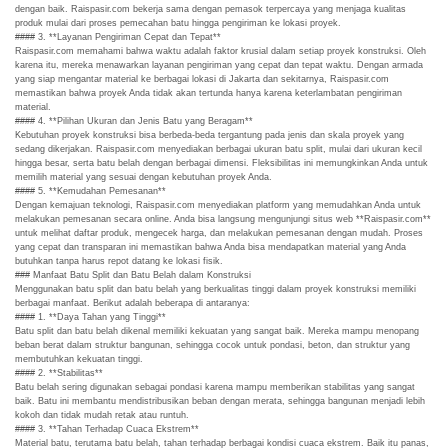
dengan baik. Raispasir.com bekerja sama dengan pemasok terpercaya yang menjaga kualitas
produk mulai dari proses pemecahan batu hingga pengiriman ke lokasi proyek.
#### 3. **Layanan Pengiriman Cepat dan Tepat**
Raispasir.com memahami bahwa waktu adalah faktor krusial dalam setiap proyek konstruksi. Oleh
karena itu, mereka menawarkan layanan pengiriman yang cepat dan tepat waktu. Dengan armada
yang siap mengantar material ke berbagai lokasi di Jakarta dan sekitarnya, Raispasir.com
memastikan bahwa proyek Anda tidak akan tertunda hanya karena keterlambatan pengiriman
material.
#### 4. **Pilihan Ukuran dan Jenis Batu yang Beragam**
Kebutuhan proyek konstruksi bisa berbeda-beda tergantung pada jenis dan skala proyek yang
sedang dikerjakan. Raispasir.com menyediakan berbagai ukuran batu split, mulai dari ukuran kecil
hingga besar, serta batu belah dengan berbagai dimensi. Fleksibilitas ini memungkinkan Anda untuk
memilih material yang sesuai dengan kebutuhan proyek Anda.
#### 5. **Kemudahan Pemesanan**
Dengan kemajuan teknologi, Raispasir.com menyediakan platform yang memudahkan Anda untuk
melakukan pemesanan secara online. Anda bisa langsung mengunjungi situs web **Raispasir.com**
untuk melihat daftar produk, mengecek harga, dan melakukan pemesanan dengan mudah. Proses
yang cepat dan transparan ini memastikan bahwa Anda bisa mendapatkan material yang Anda
butuhkan tanpa harus repot datang ke lokasi fisik.
### Manfaat Batu Split dan Batu Belah dalam Konstruksi
Menggunakan batu split dan batu belah yang berkualitas tinggi dalam proyek konstruksi memiliki
berbagai manfaat. Berikut adalah beberapa di antaranya:
#### 1. **Daya Tahan yang Tinggi**
Batu split dan batu belah dikenal memiliki kekuatan yang sangat baik. Mereka mampu menopang
beban berat dalam struktur bangunan, sehingga cocok untuk pondasi, beton, dan struktur yang
membutuhkan kekuatan tinggi.
#### 2. **Stabilitas**
Batu belah sering digunakan sebagai pondasi karena mampu memberikan stabilitas yang sangat
baik. Batu ini membantu mendistribusikan beban dengan merata, sehingga bangunan menjadi lebih
kokoh dan tidak mudah retak atau runtuh.
#### 3. **Tahan Terhadap Cuaca Ekstrem**
Material batu, terutama batu belah, tahan terhadap berbagai kondisi cuaca ekstrem. Baik itu panas,