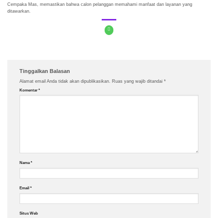
Cempaka Mas, memastikan bahwa calon pelanggan memahami manfaat dan layanan yang
ditawarkan.
Tinggalkan Balasan
Alamat email Anda tidak akan dipublikasikan.
Ruas yang wajib ditandai
*
Komentar
*
Nama
*
Email
*
Situs Web