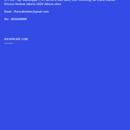
OFFICE : Gg. Manunggal 7, RT.11/RW.5, Kali Baru, Kec. Cilincing, Jkt Utara, Daerah
Khusus Ibukota Jakarta 14110 Jakarta utara
Email : Raiszakidakar@gmail.com
Wa : 08118168989
RAISPASIR.COM