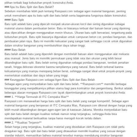
pilihan terbaik bagi kebutuhan proyek konstruksi Anda.
### Apa Itu Batu Split dan Batu Belah?
Sebelum membahas lebih jauh tentang Raispasir.com sebagai agen material bangunan, penting
untuk memahami apa itu batu split dan batu belah serta bagaimana fungsinya dalam konstruksi.
#### Batu Split
Batu split adalah batu yang dipecah menjadi ukuran-ukuran kecil dan sering digunakan sebagai
material utama dalam pembuatan beton. Batu ini biasanya terbuat dari batuan besar yang dipotong
atau dipecahkan dengan menggunakan mesin khusus. Ukuran batu split bervariasi, tergantung pada
kebutuhan proyek. Batu split biasanya digunakan untuk campuran beton cor, pondasi bangunan, dan
pembuatan jalan raya. Batu ini memiliki kekuatan yang sangat baik sehingga cocok untuk digunakan
dalam struktur bangunan yang membutuhkan daya tahan tinggi.
#### Batu Belah
Batu belah adalah batu yang diperoleh dengan membelah batuan alam menggunakan alat mekanis
atau manual. Jenis batu ini memiliki permukaan yang tidak rata dan ukuran yang lebih besar
dibandingkan batu split. Batu belah sering digunakan sebagai pondasi bangunan, tembok penahan
tanah, hingga dekorasi eksterior karena tampilannya yang natural. Batu belah terkenal karena
kekuatannya yang mampu menopang beban berat, sehingga sangat ideal untuk proyek-proyek yang
memerlukan stabilitas dan daya tahan yang tinggi.
### Keunggulan Raispasir.com sebagai Agen Batu Split dan Batu Belah
Sebagai agen yang menyediakan batu split dan batu belah, **Raispasir.com** memiliki berbagai
keunggulan yang menjadikannya pilihan utama bagi para kontraktor dan pengembang. Berikut adalah
beberapa alasan mengapa Raispasir.com layak dipertimbangkan untuk proyek konstruksi Anda:
#### 1. **Harga Termurah di ITC Cempaka Mas**
Raispasir.com menawarkan harga batu split dan batu belah yang sangat kompetitif. Sebagai agen
material bangunan yang beroperasi di ITC Cempaka Mas, Raispasir.com dikenal dengan harga yang
lebih murah dibandingkan dengan agen-agen lain di kawasan Jakarta. Mereka menyediakan batu
split dan batu belah dengan kualitas terbaik namun tetap terjangkau, sehingga Anda bisa
mendapatkan material berkualitas tanpa harus merogoh kocek terlalu dalam.
#### 2. **Kualitas Terjamin**
Selain harga yang terjangkau, kualitas material yang disediakan oleh Raispasir.com tidak perlu
diragukan lagi. Batu split dan batu belah yang ditawarkan memiliki kualitas yang sesuai dengan
standar industri, memastikan bahwa material tersebut mampu mendukung struktur bangunan