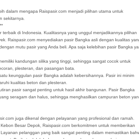
ebih dalam mengapa Raispasir.com menjadi pilihan utama untuk
n sekitarnya.
**
r terbaik di Indonesia. Kualitasnya yang unggul menjadikannya pilihan
yek. Raispasir.com menyediakan pasir Bangka asli dengan kualitas yan
r dengan mutu pasir yang Anda beli. Apa saja kelebihan pasir Bangka y
memiliki kandungan silika yang tinggi, sehingga sangat cocok untuk
ecoran, plesteran, dan pasangan bata.
satu keunggulan pasir Bangka adalah kebersihannya. Pasir ini minim
uhi kualitas beton dan plesteran.
butiran pasir sangat penting untuk hasil akhir bangunan. Pasir Bangka
ran yang seragam dan halus, sehingga menghasilkan campuran beton ya
pasir.com juga dikenal dengan pelayanan yang profesional dan ramah.
di Kebon Besar Depok, Raispasir.com berkomitmen untuk memberikan
a. Layanan pelanggan yang baik sangat penting dalam memastikan bah