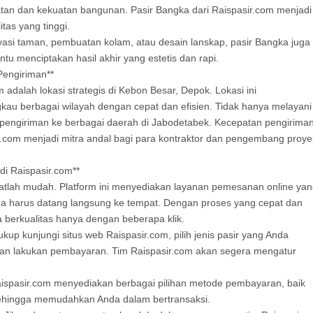
tan dan kekuatan bangunan. Pasir Bangka dari Raispasir.com menjadi
tas yang tinggi.
vasi taman, pembuatan kolam, atau desain lanskap, pasir Bangka juga
u menciptakan hasil akhir yang estetis dan rapi.
Pengiriman**
adalah lokasi strategis di Kebon Besar, Depok. Lokasi ini
au berbagai wilayah dengan cepat dan efisien. Tidak hanya melayani
 pengiriman ke berbagai daerah di Jabodetabek. Kecepatan pengirima
.com menjadi mitra andal bagi para kontraktor dan pengembang proye
i Raispasir.com**
atlah mudah. Platform ini menyediakan layanan pemesanan online ya
a harus datang langsung ke tempat. Dengan proses yang cepat dan
 berkualitas hanya dengan beberapa klik.
p kunjungi situs web Raispasir.com, pilih jenis pasir yang Anda
dan lakukan pembayaran. Tim Raispasir.com akan segera mengatur
spasir.com menyediakan berbagai pilihan metode pembayaran, baik
sehingga memudahkan Anda dalam bertransaksi.