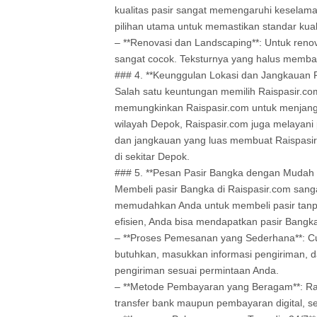
kualitas pasir sangat memengaruhi keselama
pilihan utama untuk memastikan standar kuali
– **Renovasi dan Landscaping**: Untuk reno
sangat cocok. Teksturnya yang halus membant
### 4. **Keunggulan Lokasi dan Jangkauan 
Salah satu keuntungan memilih Raispasir.com 
memungkinkan Raispasir.com untuk menjangk
wilayah Depok, Raispasir.com juga melayani
dan jangkauan yang luas membuat Raispasir
di sekitar Depok.
### 5. **Pesan Pasir Bangka dengan Mudah d
Membeli pasir Bangka di Raispasir.com sang
memudahkan Anda untuk membeli pasir tanp
efisien, Anda bisa mendapatkan pasir Bangka
– **Proses Pemesanan yang Sederhana**: Cuku
butuhkan, masukkan informasi pengiriman, 
pengiriman sesuai permintaan Anda.
– **Metode Pembayaran yang Beragam**: Rai
transfer bank maupun pembayaran digital, 