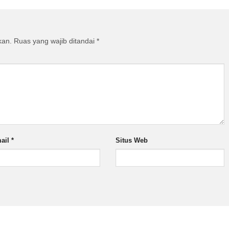
kan.
Ruas yang wajib ditandai
*
ail
*
Situs Web