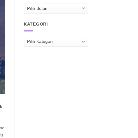
ARSIP
RAISPASIR.COM
KATEGORI
Kategori
ek
ang
is