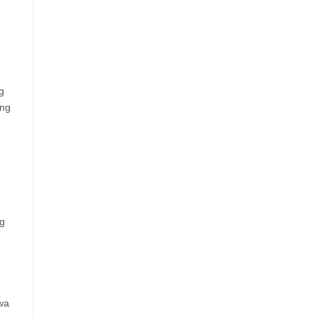
g
ang
ng
wa