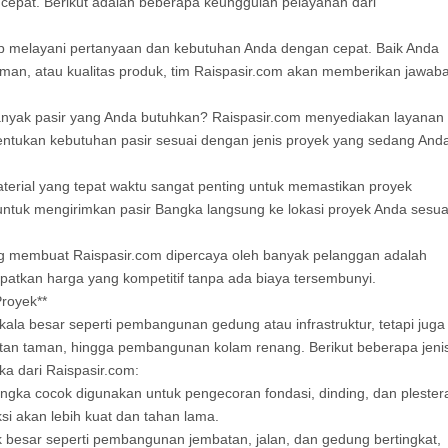
cepat. Berikut adalah beberapa keunggulan pelayanan dari
iap melayani pertanyaan dan kebutuhan Anda dengan cepat. Baik Anda
iman, atau kualitas produk, tim Raispasir.com akan memberikan jawab
 banyak pasir yang Anda butuhkan? Raispasir.com menyediakan layanan
entukan kebutuhan pasir sesuai dengan jenis proyek yang sedang And
terial yang tepat waktu sangat penting untuk memastikan proyek
untuk mengirimkan pasir Bangka langsung ke lokasi proyek Anda sesua
ang membuat Raispasir.com dipercaya oleh banyak pelanggan adalah
atkan harga yang kompetitif tanpa ada biaya tersembunyi.
Proyek**
kala besar seperti pembangunan gedung atau infrastruktur, tetapi juga
atan taman, hingga pembangunan kolam renang. Berikut beberapa jeni
a dari Raispasir.com:
gka cocok digunakan untuk pengecoran fondasi, dinding, dan plester
ksi akan lebih kuat dan tahan lama.
ek besar seperti pembangunan jembatan, jalan, dan gedung bertingkat,