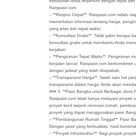
kebutuhan Anda terpenuhi dengan tepat dan 
Raispasir.com:
– **Respon Cepat**: Raispasir.com selalu s
memerlukan informasi tentang harga, pengir
yang jelas dan tepat waktu.
– **Konsultasi Gratis**: Tidak yakin berapa
konsultasi gratis untuk membantu Anda men
kerjakan.
– **Pengiriman Tepat Waktu**: Pengiriman ma
berjalan lancar. Raispasir.com berkomitmen 
dengan jadwal yang telah disepakati.
– **Transparansi Harga**: Salah satu hal y
transparansi dalam harga. Anda akan mendap
### 3. **Pasir Bangka untuk Berbagai Jenis 
Raispasir.com tidak hanya melayani proyek s
proyek kecil seperti renovasi rumah, pembu
proyek yang dapat menggunakan pasir Bangk
– **Pembangunan Rumah Tinggal**: Pasir Ban
Dengan pasir yang berkualitas, hasil konstru
– **Proyek Infrastruktur**: Bagi proyek-proy