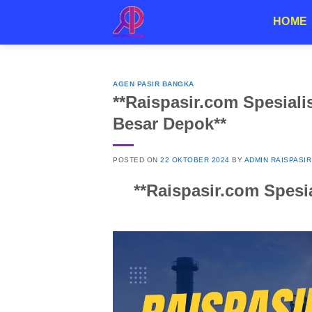
Skip
HOME
to
content
AGEN PASIR BANGKA
**Raispasir.com Spesiali
Besar Depok**
POSTED ON
22 OKTOBER 2024
BY
ADMIN RAISPASIR
**Raispasir.com Spesi