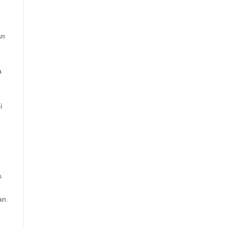
an
a
i
s
an.