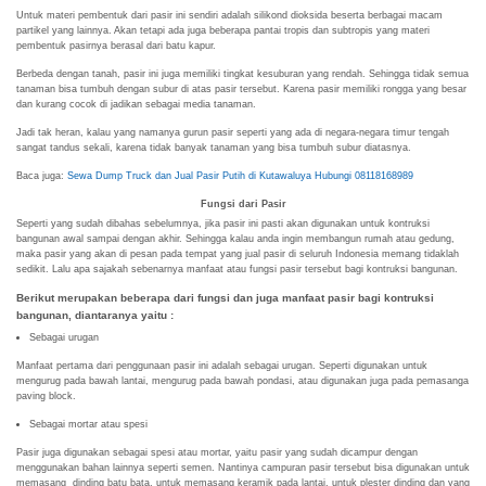
Untuk materi pembentuk dari pasir ini sendiri adalah silikond dioksida beserta berbagai macam
partikel yang lainnya. Akan tetapi ada juga beberapa pantai tropis dan subtropis yang materi
pembentuk pasirnya berasal dari batu kapur.
Berbeda dengan tanah, pasir ini juga memiliki tingkat kesuburan yang rendah. Sehingga tidak semua
tanaman bisa tumbuh dengan subur di atas pasir tersebut. Karena pasir memiliki rongga yang besar
dan kurang cocok di jadikan sebagai media tanaman.
Jadi tak heran, kalau yang namanya gurun pasir seperti yang ada di negara-negara timur tengah
sangat tandus sekali, karena tidak banyak tanaman yang bisa tumbuh subur diatasnya.
Baca juga:
Sewa Dump Truck dan Jual Pasir Putih di Kutawaluya Hubungi 08118168989
Fungsi dari Pasir
Seperti yang sudah dibahas sebelumnya, jika pasir ini pasti akan digunakan untuk kontruksi
bangunan awal sampai dengan akhir. Sehingga kalau anda ingin membangun rumah atau gedung,
maka pasir yang akan di pesan pada tempat yang jual pasir di seluruh Indonesia memang tidaklah
sedikit. Lalu apa sajakah sebenarnya manfaat atau fungsi pasir tersebut bagi kontruksi bangunan.
Berikut merupakan beberapa dari fungsi dan juga manfaat pasir bagi kontruksi
bangunan, diantaranya yaitu :
Sebagai urugan
Manfaat pertama dari penggunaan pasir ini adalah sebagai urugan. Seperti digunakan untuk
mengurug pada bawah lantai, mengurug pada bawah pondasi, atau digunakan juga pada pemasanga
paving block.
Sebagai mortar atau spesi
Pasir juga digunakan sebagai spesi atau mortar, yaitu pasir yang sudah dicampur dengan
menggunakan bahan lainnya seperti semen. Nantinya campuran pasir tersebut bisa digunakan untuk
memasang dinding batu bata, untuk memasang keramik pada lantai, untuk plester dinding dan yang