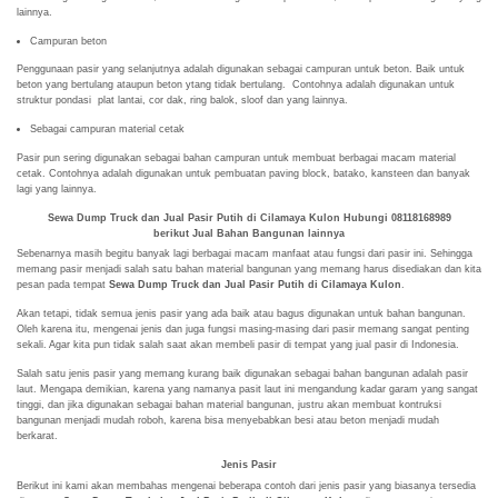
lainnya.
Campuran beton
Penggunaan pasir yang selanjutnya adalah digunakan sebagai campuran untuk beton. Baik untuk
beton yang bertulang ataupun beton ytang tidak bertulang. Contohnya adalah digunakan untuk
struktur pondasi plat lantai, cor dak, ring balok, sloof dan yang lainnya.
Sebagai campuran material cetak
Pasir pun sering digunakan sebagai bahan campuran untuk membuat berbagai macam material
cetak. Contohnya adalah digunakan untuk pembuatan paving block, batako, kansteen dan banyak
lagi yang lainnya.
Sewa Dump Truck dan Jual Pasir Putih di Cilamaya Kulon Hubungi 08118168989
berikut
Jual Bahan Bangunan lainnya
Sebenarnya masih begitu banyak lagi berbagai macam manfaat atau fungsi dari pasir ini. Sehingga
memang pasir menjadi salah satu bahan material bangunan yang memang harus disediakan dan kita
pesan pada tempat
Sewa Dump Truck dan Jual Pasir Putih di Cilamaya Kulon
.
Akan tetapi, tidak semua jenis pasir yang ada baik atau bagus digunakan untuk bahan bangunan.
Oleh karena itu, mengenai jenis dan juga fungsi masing-masing dari pasir memang sangat penting
sekali. Agar kita pun tidak salah saat akan membeli pasir di tempat yang jual pasir di Indonesia.
Salah satu jenis pasir yang memang kurang baik digunakan sebagai bahan bangunan adalah pasir
laut. Mengapa demikian, karena yang namanya pasit laut ini mengandung kadar garam yang sangat
tinggi, dan jika digunakan sebagai bahan material bangunan, justru akan membuat kontruksi
bangunan menjadi mudah roboh, karena bisa menyebabkan besi atau beton menjadi mudah
berkarat.
Jenis Pasir
Berikut ini kami akan membahas mengenai beberapa contoh dari jenis pasir yang biasanya tersedia