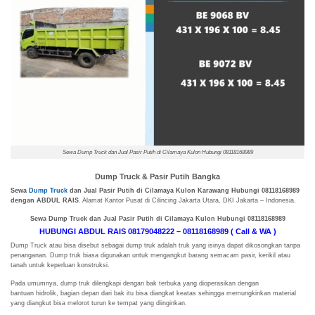
Sewa Dump Truck dan Jual Pasir Putih di Cilamaya Kulon Hubungi 08118168989
Dump Truck & Pasir Putih Bangka
Sewa
Dump Truck
dan Jual Pasir Putih di Cilamaya Kulon Karawang Hubungi 08118168989
dengan ABDUL RAIS
. Alamat Kantor Pusat di Cilincing Jakarta Utara, DKI Jakarta – Indonesia.
Sewa Dump Truck dan Jual Pasir Putih di Cilamaya Kulon Hubungi 08118168989
HUBUNGI ABDUL RAIS 08179048222 – 08118168989 ( Call & WA )
Dump Truck atau bisa disebut sebagai dump truk adalah truk yang isinya dapat dikosongkan tanpa
penanganan. Dump truk biasa digunakan untuk mengangkut barang semacam pasir, kerikil atau
tanah untuk keperluan konstruksi.
Pada umumnya, dump truk dilengkapi dengan bak terbuka yang dioperasikan dengan
bantuan hidrolik, bagian depan dari bak itu bisa diangkat keatas sehingga memungkinkan material
yang diangkut bisa melorot turun ke tempat yang diinginkan.