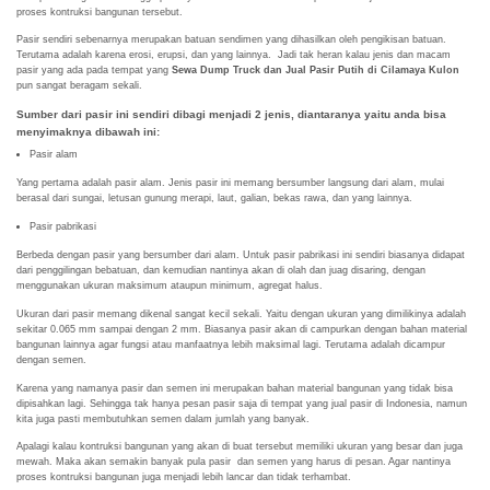
proses kontruksi bangunan tersebut.
Pasir sendiri sebenarnya merupakan batuan sendimen yang dihasilkan oleh pengikisan batuan.
Terutama adalah karena erosi, erupsi, dan yang lainnya. Jadi tak heran kalau jenis dan macam
pasir yang ada pada tempat yang
Sewa Dump Truck dan Jual Pasir Putih di Cilamaya Kulon
pun sangat beragam sekali.
Sumber dari pasir ini sendiri dibagi menjadi 2 jenis, diantaranya yaitu anda bisa
menyimaknya dibawah ini:
Pasir alam
Yang pertama adalah pasir alam. Jenis pasir ini memang bersumber langsung dari alam, mulai
berasal dari sungai, letusan gunung merapi, laut, galian, bekas rawa, dan yang lainnya.
Pasir pabrikasi
Berbeda dengan pasir yang bersumber dari alam. Untuk pasir pabrikasi ini sendiri biasanya didapat
dari penggilingan bebatuan, dan kemudian nantinya akan di olah dan juag disaring, dengan
menggunakan ukuran maksimum ataupun minimum, agregat halus.
Ukuran dari pasir memang dikenal sangat kecil sekali. Yaitu dengan ukuran yang dimilikinya adalah
sekitar 0.065 mm sampai dengan 2 mm. Biasanya pasir akan di campurkan dengan bahan material
bangunan lainnya agar fungsi atau manfaatnya lebih maksimal lagi. Terutama adalah dicampur
dengan semen.
Karena yang namanya pasir dan semen ini merupakan bahan material bangunan yang tidak bisa
dipisahkan lagi. Sehingga tak hanya pesan pasir saja di tempat yang jual pasir di Indonesia, namun
kita juga pasti membutuhkan semen dalam jumlah yang banyak.
Apalagi kalau kontruksi bangunan yang akan di buat tersebut memiliki ukuran yang besar dan juga
mewah. Maka akan semakin banyak pula pasir dan semen yang harus di pesan. Agar nantinya
proses kontruksi bangunan juga menjadi lebih lancar dan tidak terhambat.