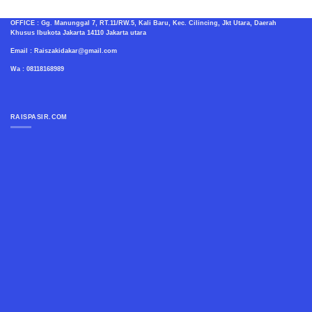
OFFICE : Gg. Manunggal 7, RT.11/RW.5, Kali Baru, Kec. Cilincing, Jkt Utara, Daerah
Khusus Ibukota Jakarta 14110 Jakarta utara
Email : Raiszakidakar@gmail.com
Wa : 08118168989
RAISPASIR.COM