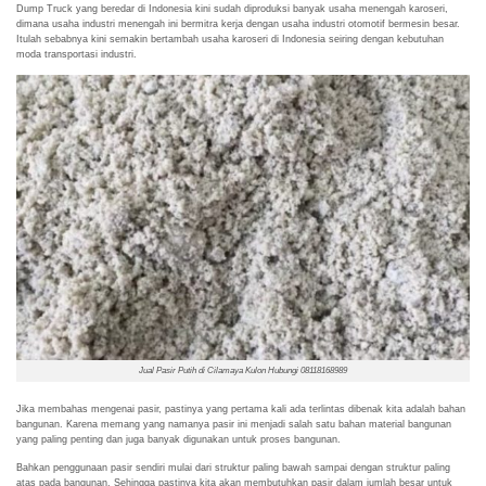
Dump Truck yang beredar di Indonesia kini sudah diproduksi banyak usaha menengah karoseri,
dimana usaha industri menengah ini bermitra kerja dengan usaha industri otomotif bermesin besar.
Itulah sebabnya kini semakin bertambah usaha karoseri di Indonesia seiring dengan kebutuhan
moda transportasi industri.
Jual Pasir Putih di Cilamaya Kulon Hubungi 08118168989
Jika membahas mengenai pasir, pastinya yang pertama kali ada terlintas dibenak kita adalah bahan
bangunan. Karena memang yang namanya pasir ini menjadi salah satu bahan material bangunan
yang paling penting dan juga banyak digunakan untuk proses bangunan.
Bahkan penggunaan pasir sendiri mulai dari struktur paling bawah sampai dengan struktur paling
atas pada bangunan. Sehingga pastinya kita akan membutuhkan pasir dalam jumlah besar untuk