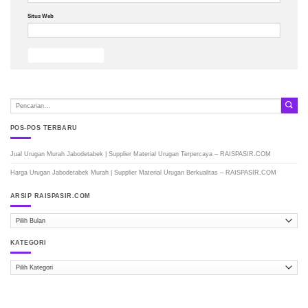
Situs Web
POS-POS TERBARU
Jual Urugan Murah Jabodetabek | Supplier Material Urugan Terpercaya – RAISPASIR.COM
Harga Urugan Jabodetabek Murah | Supplier Material Urugan Berkualitas – RAISPASIR.COM
ARSIP RAISPASIR.COM
ARSIP
RAISPASIR.COM
KATEGORI
Kategori