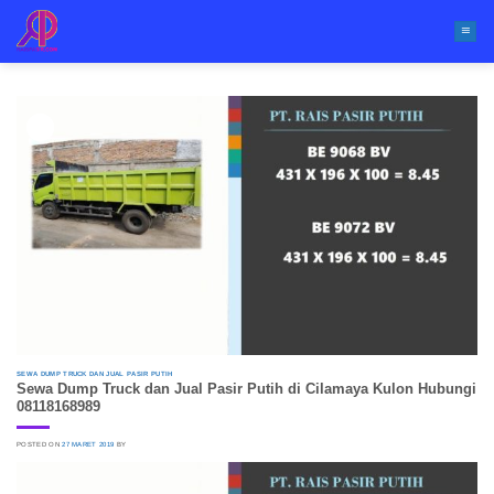
Skip
to
content
27
Mar
SEWA DUMP TRUCK DAN JUAL PASIR PUTIH
Sewa Dump Truck dan Jual Pasir Putih di Cilamaya Kulon Hubungi
08118168989
POSTED ON
27 MARET 2019
BY