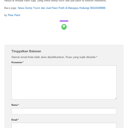
hanya di tempat kami saja, yang sewa dump truck dan jual pasir di seluruh Indonesia.
Baca juga:
Sewa Dump Truck dan Jual Pasir Putih di Batujaya Hubungi 08118168989
by
Rais Pasir
Tinggalkan Balasan
Alamat email Anda tidak akan dipublikasikan.
Ruas yang wajib ditandai
*
Komentar
*
Nama
*
Email
*