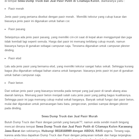
di tempat
Sewa Dump Truck dan Jual Pasir Putih di Cilamaya Kulon
, diantaranya yaitu :
Pasir merah
Jenis pasir yang pertama disebut dengan pasir merah. Memiliki tekstur yang cukup kasar dan
biasanya jenis pasir ini digunakan untuk bahan cor.
Pasir pasang
Selanjutnya ada jenis pasir pasang, yang memiliki ciri-ciri saat di kepal akan menggumpal dan juga
tidak kembali lagi seperti semula. Harga dari pasir ini memang terbilang cukup murah, namun
biasanya hanya di gunakan sebagai campuran saja. Terutama digunakan untuk campuran plester
dinding.
Pasir elod
Lalu ada jenis pasir yang bernama elod, yang memiliki tekstur sangat halus sekali. Sehingga kurang
bagus jika digunakan sebagai bahan utama untuk bangunan. biasanya jenis pasir ini pun di gunakan
untuk bahan campuran saja.
Pasir beton
Dari sekian jenis pasir yang biasanya tersedia pada tempat yang jual pasir di tanah abang atau
daerah lainnya. Memang pasir beton menjadi salah satu jenis pasir yang paling bagus kualitasnya.
Sehingga pasir ini juga memang cukup mahal sekali harganya. Banyak sekali fungsi dari pasir beton,
mulai dair digunakan untuk pemasangan batu bata, pengecoran, pondasi sampai dengan plester
pada dinding.
Sewa Dump Truck dan Jual Pasir Murah
Butuh Dump Truck dan Pasir dengan jumlah yang banyak??, namun anda sendiri masih bingung
mencari dimana tempat
Sewa Dump Truck dan Jual Pasir Putih di Cilamaya Kulon Karawang
Jawa Barat
dan sekitarnya,
Hubungi 08118168989 dengan ABDUL RAIS
segera. Tenang saja,
karena anda bisa dapatkan Dump Truck dan Pasir dengan pelayanan terbaik dan harga terjangkau