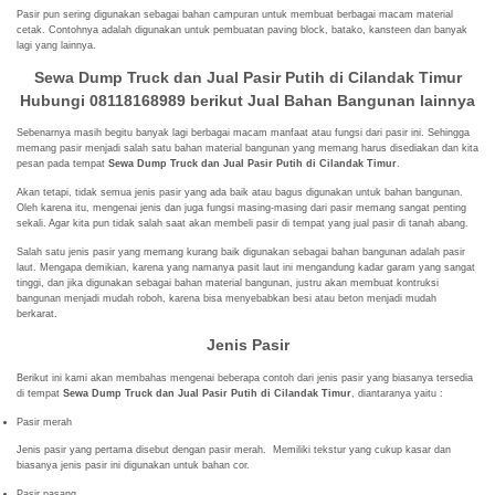
Pasir pun sering digunakan sebagai bahan campuran untuk membuat berbagai macam material
cetak. Contohnya adalah digunakan untuk pembuatan paving block, batako, kansteen dan banyak
lagi yang lainnya.
Sewa Dump Truck dan Jual Pasir Putih di Cilandak Timur
Hubungi 08118168989 berikut
Jual Bahan Bangunan lainnya
Sebenarnya masih begitu banyak lagi berbagai macam manfaat atau fungsi dari pasir ini. Sehingga
memang pasir menjadi salah satu bahan material bangunan yang memang harus disediakan dan kita
pesan pada tempat
Sewa Dump Truck dan Jual Pasir Putih di Cilandak Timur
.
Akan tetapi, tidak semua jenis pasir yang ada baik atau bagus digunakan untuk bahan bangunan.
Oleh karena itu, mengenai jenis dan juga fungsi masing-masing dari pasir memang sangat penting
sekali. Agar kita pun tidak salah saat akan membeli pasir di tempat yang jual pasir di tanah abang.
Salah satu jenis pasir yang memang kurang baik digunakan sebagai bahan bangunan adalah pasir
laut. Mengapa demikian, karena yang namanya pasit laut ini mengandung kadar garam yang sangat
tinggi, dan jika digunakan sebagai bahan material bangunan, justru akan membuat kontruksi
bangunan menjadi mudah roboh, karena bisa menyebabkan besi atau beton menjadi mudah
berkarat.
Jenis Pasir
Berikut ini kami akan membahas mengenai beberapa contoh dari jenis pasir yang biasanya tersedia
di tempat
Sewa Dump Truck dan Jual Pasir Putih di Cilandak Timur
, diantaranya yaitu :
Pasir merah
Jenis pasir yang pertama disebut dengan pasir merah. Memiliki tekstur yang cukup kasar dan
biasanya jenis pasir ini digunakan untuk bahan cor.
Pasir pasang