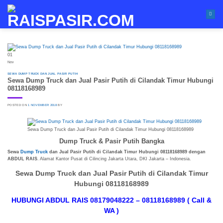
Skip
to
content
01
Nov
SEWA DUMP TRUCK DAN JUAL PASIR PUTIH
Sewa Dump Truck dan Jual Pasir Putih di Cilandak Timur Hubungi
08118168989
POSTED ON
1 NOVEMBER 2018
BY
Sewa Dump Truck dan Jual Pasir Putih di Cilandak Timur Hubungi 08118168989
Dump Truck & Pasir Putih Bangka
Sewa
Dump Truck
dan Jual Pasir Putih di Cilandak Timur Hubungi 08118168989 dengan
ABDUL RAIS
. Alamat Kantor Pusat di Cilincing Jakarta Utara, DKI Jakarta – Indonesia.
Sewa Dump Truck dan Jual Pasir Putih di Cilandak Timur
Hubungi 08118168989
HUBUNGI ABDUL RAIS 08179048222 – 08118168989 ( Call &
WA )