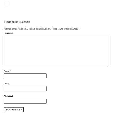
Tinggalkan Balasan
Alamat email Anda tidak akan dipublikasikan.
Ruas yang wajib ditandai
*
Komentar
*
Nama
*
Email
*
Situs Web