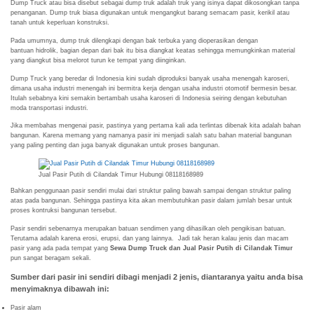
Dump Truck atau bisa disebut sebagai dump truk adalah truk yang isinya dapat dikosongkan tanpa
penanganan. Dump truk biasa digunakan untuk mengangkut barang semacam pasir, kerikil atau
tanah untuk keperluan konstruksi.
Pada umumnya, dump truk dilengkapi dengan bak terbuka yang dioperasikan dengan
bantuan hidrolik, bagian depan dari bak itu bisa diangkat keatas sehingga memungkinkan material
yang diangkut bisa melorot turun ke tempat yang diinginkan.
Dump Truck yang beredar di Indonesia kini sudah diproduksi banyak usaha menengah karoseri,
dimana usaha industri menengah ini bermitra kerja dengan usaha industri otomotif bermesin besar.
Itulah sebabnya kini semakin bertambah usaha karoseri di Indonesia seiring dengan kebutuhan
moda transportasi industri.
Jika membahas mengenai pasir, pastinya yang pertama kali ada terlintas dibenak kita adalah bahan
bangunan. Karena memang yang namanya pasir ini menjadi salah satu bahan material bangunan
yang paling penting dan juga banyak digunakan untuk proses bangunan.
Jual Pasir Putih di Cilandak Timur Hubungi 08118168989
Bahkan penggunaan pasir sendiri mulai dari struktur paling bawah sampai dengan struktur paling
atas pada bangunan. Sehingga pastinya kita akan membutuhkan pasir dalam jumlah besar untuk
proses kontruksi bangunan tersebut.
Pasir sendiri sebenarnya merupakan batuan sendimen yang dihasilkan oleh pengikisan batuan.
Terutama adalah karena erosi, erupsi, dan yang lainnya. Jadi tak heran kalau jenis dan macam
pasir yang ada pada tempat yang
Sewa Dump Truck dan Jual Pasir Putih di Cilandak Timur
pun sangat beragam sekali.
Sumber dari pasir ini sendiri dibagi menjadi 2 jenis, diantaranya yaitu anda bisa
menyimaknya dibawah ini:
Pasir alam