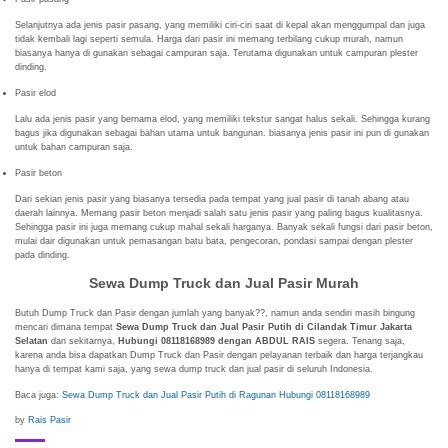
Selanjutnya ada jenis pasir pasang, yang memiliki ciri-ciri saat di kepal akan menggumpal dan juga
tidak kembali lagi seperti semula. Harga dari pasir ini memang terbilang cukup murah, namun
biasanya hanya di gunakan sebagai campuran saja. Terutama digunakan untuk campuran plester
dinding.
Pasir elod
Lalu ada jenis pasir yang bernama elod, yang memiliki tekstur sangat halus sekali. Sehingga kurang
bagus jika digunakan sebagai bahan utama untuk bangunan. biasanya jenis pasir ini pun di gunakan
untuk bahan campuran saja.
Pasir beton
Dari sekian jenis pasir yang biasanya tersedia pada tempat yang jual pasir di tanah abang atau
daerah lainnya. Memang pasir beton menjadi salah satu jenis pasir yang paling bagus kualitasnya.
Sehingga pasir ini juga memang cukup mahal sekali harganya. Banyak sekali fungsi dari pasir beton,
mulai dair digunakan untuk pemasangan batu bata, pengecoran, pondasi sampai dengan plester
pada dinding.
Sewa Dump Truck dan Jual Pasir Murah
Butuh Dump Truck dan Pasir dengan jumlah yang banyak??, namun anda sendiri masih bingung
mencari dimana tempat
Sewa Dump Truck dan Jual Pasir Putih di Cilandak Timur Jakarta
Selatan
dan sekitarnya,
Hubungi 08118168989 dengan ABDUL RAIS
segera. Tenang saja,
karena anda bisa dapatkan Dump Truck dan Pasir dengan pelayanan terbaik dan harga terjangkau
hanya di tempat kami saja, yang sewa dump truck dan jual pasir di seluruh Indonesia.
Baca juga:
Sewa Dump Truck dan Jual Pasir Putih di Ragunan Hubungi 08118168989
by
Rais Pasir