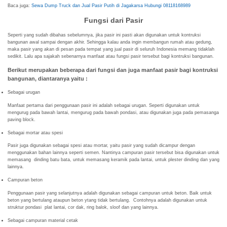
Baca juga:
Sewa Dump Truck dan Jual Pasir Putih di Jagakarsa Hubungi 08118168989
Fungsi dari Pasir
Seperti yang sudah dibahas sebelumnya, jika pasir ini pasti akan digunakan untuk kontruksi
bangunan awal sampai dengan akhir. Sehingga kalau anda ingin membangun rumah atau gedung,
maka pasir yang akan di pesan pada tempat yang jual pasir di seluruh Indonesia memang tidaklah
sedikit. Lalu apa sajakah sebenarnya manfaat atau fungsi pasir tersebut bagi kontruksi bangunan.
Berikut merupakan beberapa dari fungsi dan juga manfaat pasir bagi kontruksi
bangunan, diantaranya yaitu :
Sebagai urugan
Manfaat pertama dari penggunaan pasir ini adalah sebagai urugan. Seperti digunakan untuk
mengurug pada bawah lantai, mengurug pada bawah pondasi, atau digunakan juga pada pemasanga
paving block.
Sebagai mortar atau spesi
Pasir juga digunakan sebagai spesi atau mortar, yaitu pasir yang sudah dicampur dengan
menggunakan bahan lainnya seperti semen. Nantinya campuran pasir tersebut bisa digunakan untuk
memasang dinding batu bata, untuk memasang keramik pada lantai, untuk plester dinding dan yang
lainnya.
Campuran beton
Penggunaan pasir yang selanjutnya adalah digunakan sebagai campuran untuk beton. Baik untuk
beton yang bertulang ataupun beton ytang tidak bertulang. Contohnya adalah digunakan untuk
struktur pondasi plat lantai, cor dak, ring balok, sloof dan yang lainnya.
Sebagai campuran material cetak