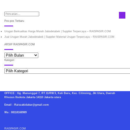
Pos-pos Terbaru
Urugan Berkualitas Harga Murah Jabodetabek | Supplier Terpercaya – RAISPASIR.COM
Jual Urugan Murah Jabodetabek | Supplier Material Urugan Terpercaya – RAISPASIR.COM
ARSIP RAISPASIR.COM
ARSIP
RAISPASIR.COM
Kategori
Kategori
OFFICE : Gg. Manunggal 7, RT.11/RW.5, Kali Baru, Kec. Cilincing, Jkt Utara, Daerah
Khusus Ibukota Jakarta 14110 Jakarta utara
Email : Raiszakidakar@gmail.com
Wa : 08118168989
RAISPASIR.COM