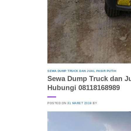
SEWA DUMP TRUCK DAN JUAL PASIR PUTIH
Sewa Dump Truck dan Jua
Hubungi 08118168989
POSTED ON
31 MARET 2019
BY