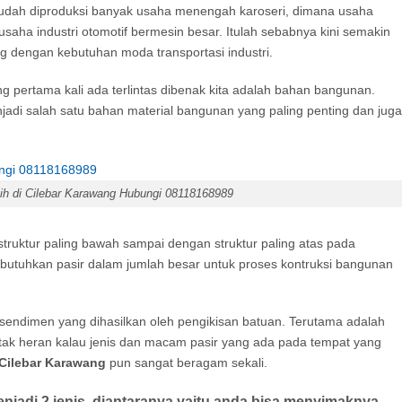
 sudah diproduksi banyak usaha menengah karoseri, dimana usaha
usaha industri otomotif bermesin besar. Itulah sebabnya kini semakin
ng dengan kebutuhan moda transportasi industri.
 pertama kali ada terlintas dibenak kita adalah bahan bangunan.
di salah satu bahan material bangunan yang paling penting dan juga
tih di Cilebar Karawang Hubungi 08118168989
struktur paling bawah sampai dengan struktur paling atas pada
butuhkan pasir dalam jumlah besar untuk proses kontruksi bangunan
sendimen yang dihasilkan oleh pengikisan batuan. Terutama adalah
i tak heran kalau jenis dan macam pasir yang ada pada tempat yang
 Cilebar Karawang
pun sangat beragam sekali.
menjadi 2 jenis, diantaranya yaitu anda bisa menyimaknya