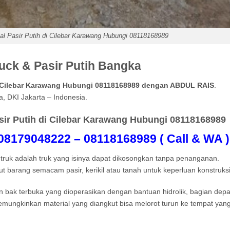
l Pasir Putih di Cilebar Karawang Hubungi 08118168989
ck & Pasir Putih Bangka
i Cilebar Karawang Hubungi 08118168989 dengan ABDUL RAIS
.
a, DKI Jakarta – Indonesia.
ir Putih di Cilebar Karawang Hubungi 08118168989
179048222 – 08118168989 ( Call & WA )
truk adalah truk yang isinya dapat dikosongkan tanpa penanganan.
 barang semacam pasir, kerikil atau tanah untuk keperluan konstruksi
 bak terbuka yang dioperasikan dengan bantuan hidrolik, bagian dep
memungkinkan material yang diangkut bisa melorot turun ke tempat yan