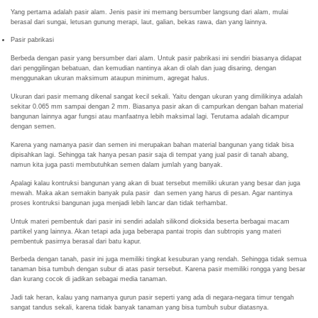
Yang pertama adalah pasir alam. Jenis pasir ini memang bersumber langsung dari alam, mulai
berasal dari sungai, letusan gunung merapi, laut, galian, bekas rawa, dan yang lainnya.
Pasir pabrikasi
Berbeda dengan pasir yang bersumber dari alam. Untuk pasir pabrikasi ini sendiri biasanya didapat
dari penggilingan bebatuan, dan kemudian nantinya akan di olah dan juag disaring, dengan
menggunakan ukuran maksimum ataupun minimum, agregat halus.
Ukuran dari pasir memang dikenal sangat kecil sekali. Yaitu dengan ukuran yang dimilikinya adalah
sekitar 0.065 mm sampai dengan 2 mm. Biasanya pasir akan di campurkan dengan bahan material
bangunan lainnya agar fungsi atau manfaatnya lebih maksimal lagi. Terutama adalah dicampur
dengan semen.
Karena yang namanya pasir dan semen ini merupakan bahan material bangunan yang tidak bisa
dipisahkan lagi. Sehingga tak hanya pesan pasir saja di tempat yang jual pasir di tanah abang,
namun kita juga pasti membutuhkan semen dalam jumlah yang banyak.
Apalagi kalau kontruksi bangunan yang akan di buat tersebut memiliki ukuran yang besar dan juga
mewah. Maka akan semakin banyak pula pasir dan semen yang harus di pesan. Agar nantinya
proses kontruksi bangunan juga menjadi lebih lancar dan tidak terhambat.
Untuk materi pembentuk dari pasir ini sendiri adalah silikond dioksida beserta berbagai macam
partikel yang lainnya. Akan tetapi ada juga beberapa pantai tropis dan subtropis yang materi
pembentuk pasirnya berasal dari batu kapur.
Berbeda dengan tanah, pasir ini juga memiliki tingkat kesuburan yang rendah. Sehingga tidak semua
tanaman bisa tumbuh dengan subur di atas pasir tersebut. Karena pasir memiliki rongga yang besar
dan kurang cocok di jadikan sebagai media tanaman.
Jadi tak heran, kalau yang namanya gurun pasir seperti yang ada di negara-negara timur tengah
sangat tandus sekali, karena tidak banyak tanaman yang bisa tumbuh subur diatasnya.