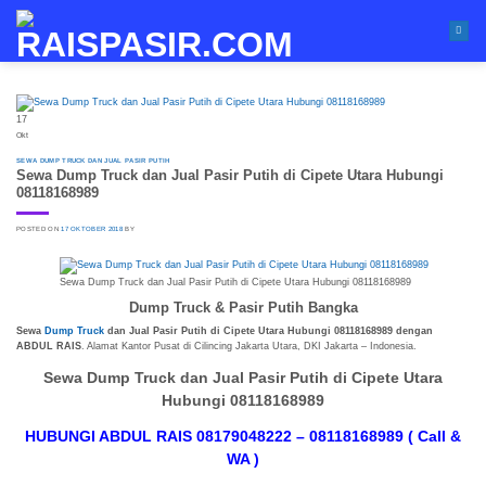
Skip
to
content
17
Okt
SEWA DUMP TRUCK DAN JUAL PASIR PUTIH
Sewa Dump Truck dan Jual Pasir Putih di Cipete Utara Hubungi
08118168989
POSTED ON
17 OKTOBER 2018
BY
Sewa Dump Truck dan Jual Pasir Putih di Cipete Utara Hubungi 08118168989
Dump Truck & Pasir Putih Bangka
Sewa
Dump Truck
dan Jual Pasir Putih di Cipete Utara Hubungi 08118168989 dengan
ABDUL RAIS
. Alamat Kantor Pusat di Cilincing Jakarta Utara, DKI Jakarta – Indonesia.
Sewa Dump Truck dan Jual Pasir Putih di Cipete Utara
Hubungi 08118168989
HUBUNGI ABDUL RAIS 08179048222 – 08118168989 ( Call &
WA )