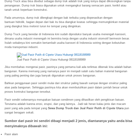
Dump Truck atau bisa disebut sebagai dump truk adalah truk yang isinya dapat dikosongkan tanpa
penanganan. Dump truk biasa digunakan untuk mengangkut barang semacam pasir, kerikil atau
tanah untuk keperluan konstruksi.
Pada umumnya, dump truk dilengkapi dengan bak terbuka yang dioperasikan dengan
bantuan hidrolik, bagian depan dari bak itu bisa diangkat keatas sehingga memungkinkan material
yang diangkut bisa melorot turun ke tempat yang diinginkan.
Dump Truck yang beredar di Indonesia kini sudah diproduksi banyak usaha menengah karoseri,
dimana usaha industri menengah ini bermitra kerja dengan usaha industri otomotif bermesin besar.
Itulah sebabnya kini semakin bertambah usaha karoseri di Indonesia seiring dengan kebutuhan
moda transportasi industri.
Jual Pasir Putih di Cipete Utara Hubungi 08118168989
Jika membahas mengenai pasir, pastinya yang pertama kali ada terlintas dibenak kita adalah bahan
bangunan. Karena memang yang namanya pasir ini menjadi salah satu bahan material bangunan
yang paling penting dan juga banyak digunakan untuk proses bangunan.
Bahkan penggunaan pasir sendiri mulai dari struktur paling bawah sampai dengan struktur paling
atas pada bangunan. Sehingga pastinya kita akan membutuhkan pasir dalam jumlah besar untuk
proses kontruksi bangunan tersebut.
Pasir sendiri sebenarnya merupakan batuan sendimen yang dihasilkan oleh pengikisan batuan.
Terutama adalah karena erosi, erupsi, dan yang lainnya. Jadi tak heran kalau jenis dan macam
pasir yang ada pada tempat yang
Sewa Dump Truck dan Jual Pasir Putih di Cipete Utara
pun
sangat beragam sekali.
Sumber dari pasir ini sendiri dibagi menjadi 2 jenis, diantaranya yaitu anda bisa
menyimaknya dibawah ini:
Pasir alam