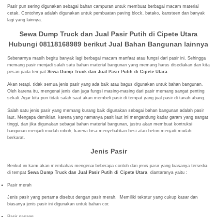
Pasir pun sering digunakan sebagai bahan campuran untuk membuat berbagai macam material
cetak. Contohnya adalah digunakan untuk pembuatan paving block, batako, kansteen dan banyak
lagi yang lainnya.
Sewa Dump Truck dan Jual Pasir Putih di Cipete Utara
Hubungi 08118168989 berikut
Jual Bahan Bangunan lainnya
Sebenarnya masih begitu banyak lagi berbagai macam manfaat atau fungsi dari pasir ini. Sehingga
memang pasir menjadi salah satu bahan material bangunan yang memang harus disediakan dan kita
pesan pada tempat
Sewa Dump Truck dan Jual Pasir Putih di Cipete Utara
.
Akan tetapi, tidak semua jenis pasir yang ada baik atau bagus digunakan untuk bahan bangunan.
Oleh karena itu, mengenai jenis dan juga fungsi masing-masing dari pasir memang sangat penting
sekali. Agar kita pun tidak salah saat akan membeli pasir di tempat yang jual pasir di tanah abang.
Salah satu jenis pasir yang memang kurang baik digunakan sebagai bahan bangunan adalah pasir
laut. Mengapa demikian, karena yang namanya pasit laut ini mengandung kadar garam yang sangat
tinggi, dan jika digunakan sebagai bahan material bangunan, justru akan membuat kontruksi
bangunan menjadi mudah roboh, karena bisa menyebabkan besi atau beton menjadi mudah
berkarat.
Jenis Pasir
Berikut ini kami akan membahas mengenai beberapa contoh dari jenis pasir yang biasanya tersedia
di tempat
Sewa Dump Truck dan Jual Pasir Putih di Cipete Utara
, diantaranya yaitu :
Pasir merah
Jenis pasir yang pertama disebut dengan pasir merah. Memiliki tekstur yang cukup kasar dan
biasanya jenis pasir ini digunakan untuk bahan cor.
Pasir pasang