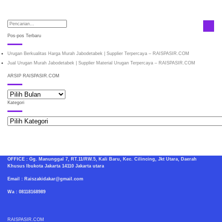
Pos-pos Terbaru
Urugan Berkualitas Harga Murah Jabodetabek | Supplier Terpercaya – RAISPASIR.COM
Jual Urugan Murah Jabodetabek | Supplier Material Urugan Terpercaya – RAISPASIR.COM
ARSIP RAISPASIR.COM
ARSIP
RAISPASIR.COM
Kategori
Kategori
OFFICE : Gg. Manunggal 7, RT.11/RW.5, Kali Baru, Kec. Cilincing, Jkt Utara, Daerah
Khusus Ibukota Jakarta 14110 Jakarta utara
Email : Raiszakidakar@gmail.com
Wa : 08118168989
RAISPASIR.COM