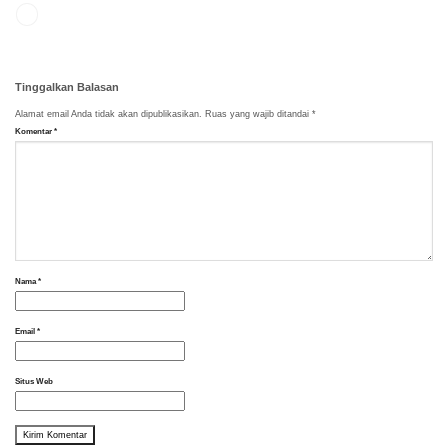
Tinggalkan Balasan
Alamat email Anda tidak akan dipublikasikan.
Ruas yang wajib ditandai
*
Komentar
*
Nama
*
Email
*
Situs Web