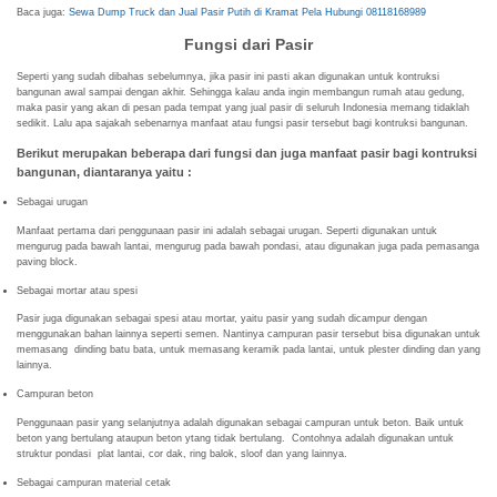
Baca juga:
Sewa Dump Truck dan Jual Pasir Putih di Kramat Pela Hubungi 08118168989
Fungsi dari Pasir
Seperti yang sudah dibahas sebelumnya, jika pasir ini pasti akan digunakan untuk kontruksi
bangunan awal sampai dengan akhir. Sehingga kalau anda ingin membangun rumah atau gedung,
maka pasir yang akan di pesan pada tempat yang jual pasir di seluruh Indonesia memang tidaklah
sedikit. Lalu apa sajakah sebenarnya manfaat atau fungsi pasir tersebut bagi kontruksi bangunan.
Berikut merupakan beberapa dari fungsi dan juga manfaat pasir bagi kontruksi
bangunan, diantaranya yaitu :
Sebagai urugan
Manfaat pertama dari penggunaan pasir ini adalah sebagai urugan. Seperti digunakan untuk
mengurug pada bawah lantai, mengurug pada bawah pondasi, atau digunakan juga pada pemasanga
paving block.
Sebagai mortar atau spesi
Pasir juga digunakan sebagai spesi atau mortar, yaitu pasir yang sudah dicampur dengan
menggunakan bahan lainnya seperti semen. Nantinya campuran pasir tersebut bisa digunakan untuk
memasang dinding batu bata, untuk memasang keramik pada lantai, untuk plester dinding dan yang
lainnya.
Campuran beton
Penggunaan pasir yang selanjutnya adalah digunakan sebagai campuran untuk beton. Baik untuk
beton yang bertulang ataupun beton ytang tidak bertulang. Contohnya adalah digunakan untuk
struktur pondasi plat lantai, cor dak, ring balok, sloof dan yang lainnya.
Sebagai campuran material cetak