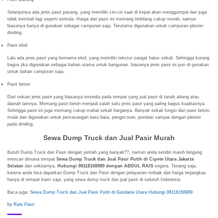
Selanjutnya ada jenis pasir pasang, yang memiliki ciri-ciri saat di kepal akan menggumpal dan juga
tidak kembali lagi seperti semula. Harga dari pasir ini memang terbilang cukup murah, namun
biasanya hanya di gunakan sebagai campuran saja. Terutama digunakan untuk campuran plester
dinding.
Pasir elod
Lalu ada jenis pasir yang bernama elod, yang memiliki tekstur sangat halus sekali. Sehingga kurang
bagus jika digunakan sebagai bahan utama untuk bangunan. biasanya jenis pasir ini pun di gunakan
untuk bahan campuran saja.
Pasir beton
Dari sekian jenis pasir yang biasanya tersedia pada tempat yang jual pasir di tanah abang atau
daerah lainnya. Memang pasir beton menjadi salah satu jenis pasir yang paling bagus kualitasnya.
Sehingga pasir ini juga memang cukup mahal sekali harganya. Banyak sekali fungsi dari pasir beton,
mulai dair digunakan untuk pemasangan batu bata, pengecoran, pondasi sampai dengan plester
pada dinding.
Sewa Dump Truck dan Jual Pasir Murah
Butuh Dump Truck dan Pasir dengan jumlah yang banyak??, namun anda sendiri masih bingung
mencari dimana tempat
Sewa Dump Truck dan Jual Pasir Putih di Cipete Utara Jakarta
Selatan
dan sekitarnya,
Hubungi 08118168989 dengan ABDUL RAIS
segera. Tenang saja,
karena anda bisa dapatkan Dump Truck dan Pasir dengan pelayanan terbaik dan harga terjangkau
hanya di tempat kami saja, yang sewa dump truck dan jual pasir di seluruh Indonesia.
Baca juga:
Sewa Dump Truck dan Jual Pasir Putih di Gandaria Utara Hubungi 08118168989
by
Rais Pasir