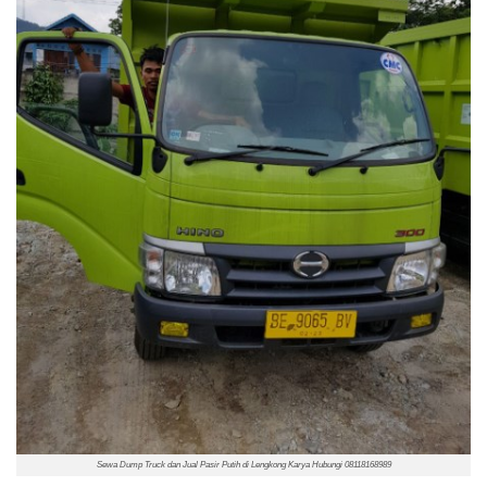
Sewa Dump Truck dan Jual Pasir Putih di Lengkong Karya Hubungi 08118168989