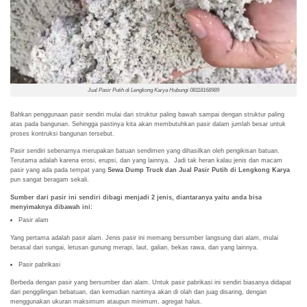
Jual Pasir Putih di Lengkong Karya Hubungi 08118168989
Bahkan penggunaan pasir sendiri mulai dari struktur paling bawah sampai dengan struktur paling
atas pada bangunan. Sehingga pastinya kita akan membutuhkan pasir dalam jumlah besar untuk
proses kontruksi bangunan tersebut.
Pasir sendiri sebenarnya merupakan batuan sendimen yang dihasilkan oleh pengikisan batuan.
Terutama adalah karena erosi, erupsi, dan yang lainnya. Jadi tak heran kalau jenis dan macam
pasir yang ada pada tempat yang
Sewa Dump Truck dan Jual Pasir Putih di Lengkong Karya
pun sangat beragam sekali.
Sumber dari pasir ini sendiri dibagi menjadi 2 jenis, diantaranya yaitu anda bisa
menyimaknya dibawah ini:
Pasir alam
Yang pertama adalah pasir alam. Jenis pasir ini memang bersumber langsung dari alam, mulai
berasal dari sungai, letusan gunung merapi, laut, galian, bekas rawa, dan yang lainnya.
Pasir pabrikasi
Berbeda dengan pasir yang bersumber dari alam. Untuk pasir pabrikasi ini sendiri biasanya didapat
dari penggilingan bebatuan, dan kemudian nantinya akan di olah dan juag disaring, dengan
menggunakan ukuran maksimum ataupun minimum, agregat halus.