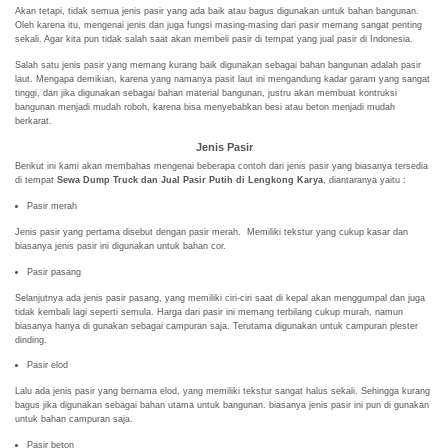
Akan tetapi, tidak semua jenis pasir yang ada baik atau bagus digunakan untuk bahan bangunan.
Oleh karena itu, mengenai jenis dan juga fungsi masing-masing dari pasir memang sangat penting
sekali. Agar kita pun tidak salah saat akan membeli pasir di tempat yang jual pasir di Indonesia.
Salah satu jenis pasir yang memang kurang baik digunakan sebagai bahan bangunan adalah pasir
laut. Mengapa demikian, karena yang namanya pasit laut ini mengandung kadar garam yang sangat
tinggi, dan jika digunakan sebagai bahan material bangunan, justru akan membuat kontruksi
bangunan menjadi mudah roboh, karena bisa menyebabkan besi atau beton menjadi mudah
berkarat.
Jenis Pasir
Berikut ini kami akan membahas mengenai beberapa contoh dari jenis pasir yang biasanya tersedia
di tempat
Sewa Dump Truck dan Jual Pasir Putih di Lengkong Karya
, diantaranya yaitu :
Pasir merah
Jenis pasir yang pertama disebut dengan pasir merah. Memiliki tekstur yang cukup kasar dan
biasanya jenis pasir ini digunakan untuk bahan cor.
Pasir pasang
Selanjutnya ada jenis pasir pasang, yang memiliki ciri-ciri saat di kepal akan menggumpal dan juga
tidak kembali lagi seperti semula. Harga dari pasir ini memang terbilang cukup murah, namun
biasanya hanya di gunakan sebagai campuran saja. Terutama digunakan untuk campuran plester
dinding.
Pasir elod
Lalu ada jenis pasir yang bernama elod, yang memiliki tekstur sangat halus sekali. Sehingga kurang
bagus jika digunakan sebagai bahan utama untuk bangunan. biasanya jenis pasir ini pun di gunakan
untuk bahan campuran saja.
Pasir beton