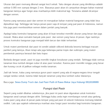
Ukuran dari pasir memang dikenal sangat kecil sekali. Yaitu dengan ukuran yang dimilikinya adalah
sekitar 0.065 mm sampai dengan 2 mm. Biasanya pasir akan di campurkan dengan bahan material
bangunan lainnya agar fungsi atau manfaatnya lebih maksimal lagi. Terutama adalah dicampur
dengan semen.
Karena yang namanya pasir dan semen ini merupakan bahan material bangunan yang tidak bisa
dipisahkan lagi. Sehingga tak hanya pesan pasir saja di tempat yang jual pasir di Indonesia, namun
kita juga pasti membutuhkan semen dalam jumlah yang banyak.
Apalagi kalau kontruksi bangunan yang akan di buat tersebut memiliki ukuran yang besar dan juga
mewah. Maka akan semakin banyak pula pasir dan semen yang harus di pesan. Agar nantinya
proses kontruksi bangunan juga menjadi lebih lancar dan tidak terhambat.
Untuk materi pembentuk dari pasir ini sendiri adalah silikond dioksida beserta berbagai macam
partikel yang lainnya. Akan tetapi ada juga beberapa pantai tropis dan subtropis yang materi
pembentuk pasirnya berasal dari batu kapur.
Berbeda dengan tanah, pasir ini juga memiliki tingkat kesuburan yang rendah. Sehingga tidak semua
tanaman bisa tumbuh dengan subur di atas pasir tersebut. Karena pasir memiliki rongga yang besar
dan kurang cocok di jadikan sebagai media tanaman.
Jadi tak heran, kalau yang namanya gurun pasir seperti yang ada di negara-negara timur tengah
sangat tandus sekali, karena tidak banyak tanaman yang bisa tumbuh subur diatasnya.
Baca juga:
Sewa Dump Truck dan Jual Pasir Putih di Rawa Mekar Jaya Hubungi 08118168989
Fungsi dari Pasir
Seperti yang sudah dibahas sebelumnya, jika pasir ini pasti akan digunakan untuk kontruksi
bangunan awal sampai dengan akhir. Sehingga kalau anda ingin membangun rumah atau gedung,
maka pasir yang akan di pesan pada tempat yang jual pasir di seluruh Indonesia memang tidaklah
sedikit. Lalu apa sajakah sebenarnya manfaat atau fungsi pasir tersebut bagi kontruksi bangunan.