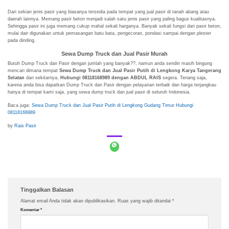
Dari sekian jenis pasir yang biasanya tersedia pada tempat yang jual pasir di tanah abang atau
daerah lainnya. Memang pasir beton menjadi salah satu jenis pasir yang paling bagus kualitasnya.
Sehingga pasir ini juga memang cukup mahal sekali harganya. Banyak sekali fungsi dari pasir beton,
mulai dair digunakan untuk pemasangan batu bata, pengecoran, pondasi sampai dengan plester
pada dinding.
Sewa Dump Truck dan Jual Pasir Murah
Butuh Dump Truck dan Pasir dengan jumlah yang banyak??, namun anda sendiri masih bingung
mencari dimana tempat
Sewa Dump Truck dan Jual Pasir Putih di Lengkong Karya Tangerang
Selatan
dan sekitarnya,
Hubungi 08118168989 dengan ABDUL RAIS
segera. Tenang saja,
karena anda bisa dapatkan Dump Truck dan Pasir dengan pelayanan terbaik dan harga terjangkau
hanya di tempat kami saja, yang sewa dump truck dan jual pasir di seluruh Indonesia.
Baca juga:
Sewa Dump Truck dan Jual Pasir Putih di Lengkong Gudang Timur Hubungi
08118168989
by
Rais Pasir
Tinggalkan Balasan
Alamat email Anda tidak akan dipublikasikan.
Ruas yang wajib ditandai
*
Komentar
*