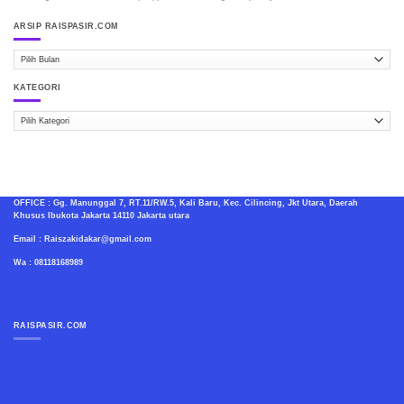
ARSIP RAISPASIR.COM
ARSIP
RAISPASIR.COM
KATEGORI
Kategori
OFFICE : Gg. Manunggal 7, RT.11/RW.5, Kali Baru, Kec. Cilincing, Jkt Utara, Daerah
Khusus Ibukota Jakarta 14110 Jakarta utara
Email : Raiszakidakar@gmail.com
Wa : 08118168989
RAISPASIR.COM