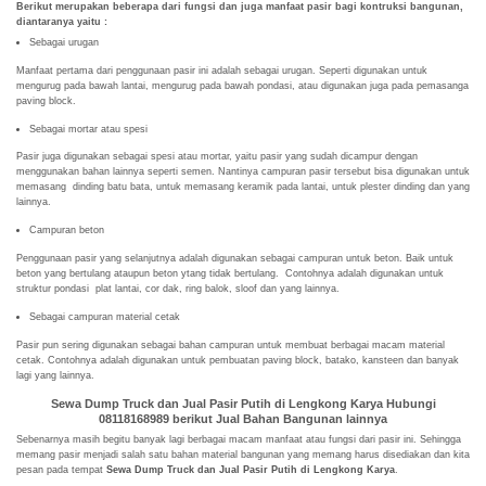
Berikut merupakan beberapa dari fungsi dan juga manfaat pasir bagi kontruksi bangunan,
diantaranya yaitu :
Sebagai urugan
Manfaat pertama dari penggunaan pasir ini adalah sebagai urugan. Seperti digunakan untuk
mengurug pada bawah lantai, mengurug pada bawah pondasi, atau digunakan juga pada pemasanga
paving block.
Sebagai mortar atau spesi
Pasir juga digunakan sebagai spesi atau mortar, yaitu pasir yang sudah dicampur dengan
menggunakan bahan lainnya seperti semen. Nantinya campuran pasir tersebut bisa digunakan untuk
memasang dinding batu bata, untuk memasang keramik pada lantai, untuk plester dinding dan yang
lainnya.
Campuran beton
Penggunaan pasir yang selanjutnya adalah digunakan sebagai campuran untuk beton. Baik untuk
beton yang bertulang ataupun beton ytang tidak bertulang. Contohnya adalah digunakan untuk
struktur pondasi plat lantai, cor dak, ring balok, sloof dan yang lainnya.
Sebagai campuran material cetak
Pasir pun sering digunakan sebagai bahan campuran untuk membuat berbagai macam material
cetak. Contohnya adalah digunakan untuk pembuatan paving block, batako, kansteen dan banyak
lagi yang lainnya.
Sewa Dump Truck dan Jual Pasir Putih di Lengkong Karya Hubungi
08118168989 berikut
Jual Bahan Bangunan lainnya
Sebenarnya masih begitu banyak lagi berbagai macam manfaat atau fungsi dari pasir ini. Sehingga
memang pasir menjadi salah satu bahan material bangunan yang memang harus disediakan dan kita
pesan pada tempat
Sewa Dump Truck dan Jual Pasir Putih di Lengkong Karya
.