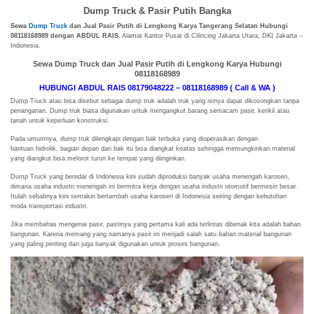
Dump Truck & Pasir Putih Bangka
Sewa
Dump Truck
dan Jual Pasir Putih di Lengkong Karya Tangerang Selatan Hubungi
08118168989 dengan ABDUL RAIS
. Alamat Kantor Pusat di Cilincing Jakarta Utara, DKI Jakarta –
Indonesia.
Sewa Dump Truck dan Jual Pasir Putih di Lengkong Karya Hubungi
08118168989
HUBUNGI ABDUL RAIS 08179048222 – 08118168989 ( Call & WA )
Dump Truck atau bisa disebut sebagai dump truk adalah truk yang isinya dapat dikosongkan tanpa
penanganan. Dump truk biasa digunakan untuk mengangkut barang semacam pasir, kerikil atau
tanah untuk keperluan konstruksi.
Pada umumnya, dump truk dilengkapi dengan bak terbuka yang dioperasikan dengan
bantuan hidrolik, bagian depan dari bak itu bisa diangkat keatas sehingga memungkinkan material
yang diangkut bisa melorot turun ke tempat yang diinginkan.
Dump Truck yang beredar di Indonesia kini sudah diproduksi banyak usaha menengah karoseri,
dimana usaha industri menengah ini bermitra kerja dengan usaha industri otomotif bermesin besar.
Itulah sebabnya kini semakin bertambah usaha karoseri di Indonesia seiring dengan kebutuhan
moda transportasi industri.
Jika membahas mengenai pasir, pastinya yang pertama kali ada terlintas dibenak kita adalah bahan
bangunan. Karena memang yang namanya pasir ini menjadi salah satu bahan material bangunan
yang paling penting dan juga banyak digunakan untuk proses bangunan.