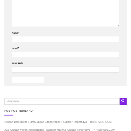
Nama
*
Email
*
Situs Web
POS-POS TERBARU
Urugan Berkualitas Harga Murah Jabodetabek | Supplier Terpercaya – RAISPASIR.COM
Jual Urugan Murah Jabodetabek | Supplier Material Urugan Terpercaya – RAISPASIR.COM