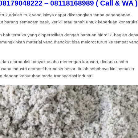
179048222 – 08118168989 ( Call & WA )
truk adalah truk yang isinya dapat dikosongkan tanpa penanganan.
 barang semacam pasir, kerikil atau tanah untuk keperluan konstruksi
 bak terbuka yang dioperasikan dengan bantuan hidrolik, bagian dep
memungkinkan material yang diangkut bisa melorot turun ke tempat yan
 sudah diproduksi banyak usaha menengah karoseri, dimana usaha
usaha industri otomotif bermesin besar. Itulah sebabnya kini semakin
ng dengan kebutuhan moda transportasi industri.