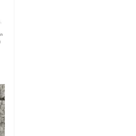
.
an
g