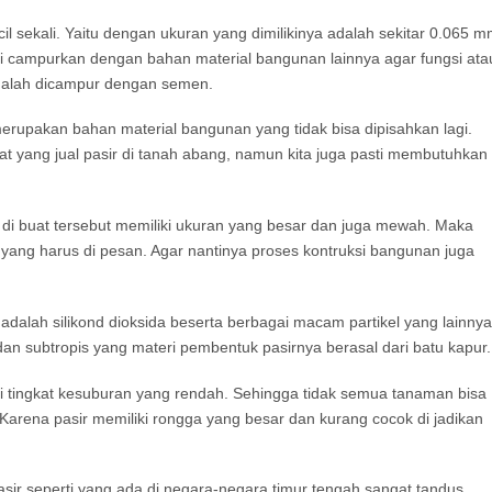
l sekali. Yaitu dengan ukuran yang dimilikinya adalah sekitar 0.065 
i campurkan dengan bahan material bangunan lainnya agar fungsi ata
adalah dicampur dengan semen.
rupakan bahan material bangunan yang tidak bisa dipisahkan lagi.
at yang jual pasir di tanah abang, namun kita juga pasti membutuhkan
 di buat tersebut memiliki ukuran yang besar dan juga mewah. Maka
ang harus di pesan. Agar nantinya proses kontruksi bangunan juga
i adalah silikond dioksida beserta berbagai macam partikel yang lainnya
dan subtropis yang materi pembentuk pasirnya berasal dari batu kapur.
ki tingkat kesuburan yang rendah. Sehingga tidak semua tanaman bisa
 Karena pasir memiliki rongga yang besar dan kurang cocok di jadikan
sir seperti yang ada di negara-negara timur tengah sangat tandus