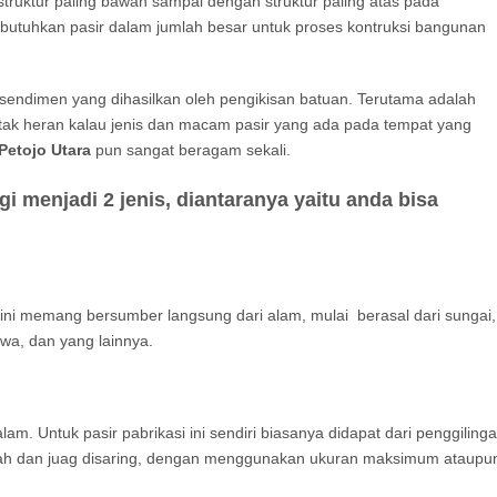
struktur paling bawah sampai dengan struktur paling atas pada
butuhkan pasir dalam jumlah besar untuk proses kontruksi bangunan
sendimen yang dihasilkan oleh pengikisan batuan. Terutama adalah
i tak heran kalau jenis dan macam pasir yang ada pada tempat yang
 Petojo Utara
pun sangat beragam sekali.
gi menjadi 2 jenis, diantaranya yaitu anda bisa
 ini memang bersumber langsung dari alam, mulai berasal dari sungai,
awa, dan yang lainnya.
m. Untuk pasir pabrikasi ini sendiri biasanya didapat dari penggiling
lah dan juag disaring, dengan menggunakan ukuran maksimum ataupu