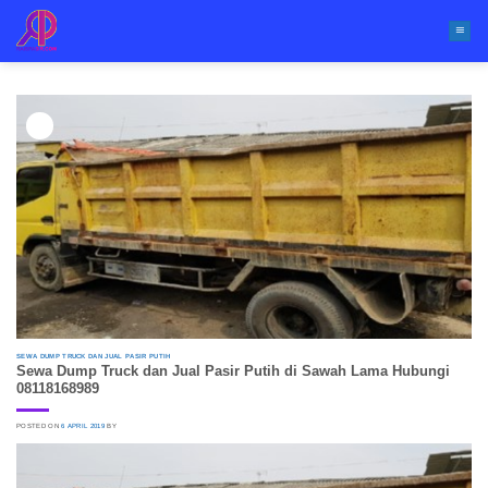
Skip
to
content
06
Apr
SEWA DUMP TRUCK DAN JUAL PASIR PUTIH
Sewa Dump Truck dan Jual Pasir Putih di Sawah Lama Hubungi
08118168989
POSTED ON
6 APRIL 2019
BY