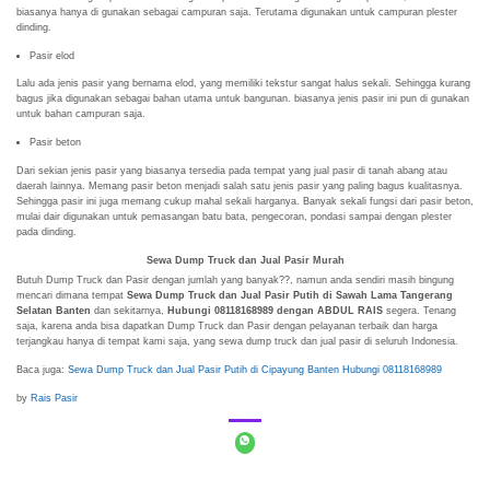
biasanya hanya di gunakan sebagai campuran saja. Terutama digunakan untuk campuran plester
dinding.
Pasir elod
Lalu ada jenis pasir yang bernama elod, yang memiliki tekstur sangat halus sekali. Sehingga kurang
bagus jika digunakan sebagai bahan utama untuk bangunan. biasanya jenis pasir ini pun di gunakan
untuk bahan campuran saja.
Pasir beton
Dari sekian jenis pasir yang biasanya tersedia pada tempat yang jual pasir di tanah abang atau
daerah lainnya. Memang pasir beton menjadi salah satu jenis pasir yang paling bagus kualitasnya.
Sehingga pasir ini juga memang cukup mahal sekali harganya. Banyak sekali fungsi dari pasir beton,
mulai dair digunakan untuk pemasangan batu bata, pengecoran, pondasi sampai dengan plester
pada dinding.
Sewa Dump Truck dan Jual Pasir Murah
Butuh Dump Truck dan Pasir dengan jumlah yang banyak??, namun anda sendiri masih bingung
mencari dimana tempat
Sewa Dump Truck dan Jual Pasir Putih di Sawah Lama Tangerang
Selatan Banten
dan sekitarnya,
Hubungi 08118168989 dengan ABDUL RAIS
segera. Tenang
saja, karena anda bisa dapatkan Dump Truck dan Pasir dengan pelayanan terbaik dan harga
terjangkau hanya di tempat kami saja, yang sewa dump truck dan jual pasir di seluruh Indonesia.
Baca juga:
Sewa Dump Truck dan Jual Pasir Putih di Cipayung Banten Hubungi 08118168989
by
Rais Pasir