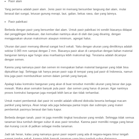
Pasir alam
Yang pertama adalah pasir alam. Jenis pasir ini memang bersumber langsung dari alam, mulai
berasal dari sungai, letusan gunung merapi, laut, galian, bekas rawa, dan yang lainnya.
Pasir pabrikasi
Berbeda dengan pasir yang bersumber dari alam. Untuk pasir pabrikasi ini sendiri biasanya didapat
dari penggilingan bebatuan, dan kemudian nantinya akan di olah dan juag disaring, dengan
menggunakan ukuran maksimum ataupun minimum, agregat halus.
Ukuran dari pasir memang dikenal sangat kecil sekali. Yaitu dengan ukuran yang dimilikinya adalah
sekitar 0.065 mm sampai dengan 2 mm. Biasanya pasir akan di campurkan dengan bahan material
bangunan lainnya agar fungsi atau manfaatnya lebih maksimal lagi. Terutama adalah dicampur
dengan semen.
Karena yang namanya pasir dan semen ini merupakan bahan material bangunan yang tidak bisa
dipisahkan lagi. Sehingga tak hanya pesan pasir saja di tempat yang jual pasir di Indonesia, namun
kita juga pasti membutuhkan semen dalam jumlah yang banyak.
Apalagi kalau kontruksi bangunan yang akan di buat tersebut memiliki ukuran yang besar dan juga
mewah. Maka akan semakin banyak pula pasir dan semen yang harus di pesan. Agar nantinya
proses kontruksi bangunan juga menjadi lebih lancar dan tidak terhambat.
Untuk materi pembentuk dari pasir ini sendiri adalah silikond dioksida beserta berbagai macam
partikel yang lainnya. Akan tetapi ada juga beberapa pantai tropis dan subtropis yang materi
pembentuk pasirnya berasal dari batu kapur.
Berbeda dengan tanah, pasir ini juga memiliki tingkat kesuburan yang rendah. Sehingga tidak semua
tanaman bisa tumbuh dengan subur di atas pasir tersebut. Karena pasir memiliki rongga yang besar
dan kurang cocok di jadikan sebagai media tanaman.
Jadi tak heran, kalau yang namanya gurun pasir seperti yang ada di negara-negara timur tengah
sangat tandus sekali, karena tidak banyak tanaman yang bisa tumbuh subur diatasnya.