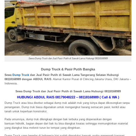
Sewa Dump Truck dan Jual Pasir Putih di Sawah Lama Hubungi 08118168989
Dump Truck & Pasir Putih Bangka
Sewa
Dump Truck
dan Jual Pasir Putih di Sawah Lama Tangerang Selatan Hubungi
08118168989 dengan ABDUL RAIS
. Alamat Kantor Pusat di Cilincing Jakarta Utara, DKI Jakarta –
Indonesia.
Sewa Dump Truck dan Jual Pasir Putih di Sawah Lama Hubungi 08118168989
HUBUNGI ABDUL RAIS 08179048222 – 08118168989 ( Call & WA )
Dump Truck atau bisa disebut sebagai dump truk adalah truk yang isinya dapat dikosongkan tanpa
penanganan. Dump truk biasa digunakan untuk mengangkut barang semacam pasir, kerikil atau
tanah untuk keperluan konstruksi.
Pada umumnya, dump truk dilengkapi dengan bak terbuka yang dioperasikan dengan
bantuan hidrolik, bagian depan dari bak itu bisa diangkat keatas sehingga memungkinkan material
yang diangkut bisa melorot turun ke tempat yang diinginkan.
Dump Truck yang beredar di Indonesia kini sudah diproduksi banyak usaha menengah karoseri,