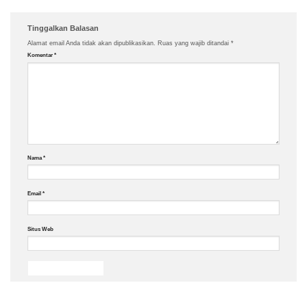
Tinggalkan Balasan
Alamat email Anda tidak akan dipublikasikan.
Ruas yang wajib ditandai
*
Komentar
*
Nama
*
Email
*
Situs Web