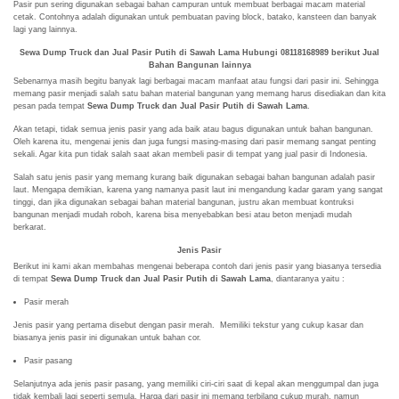
Pasir pun sering digunakan sebagai bahan campuran untuk membuat berbagai macam material
cetak. Contohnya adalah digunakan untuk pembuatan paving block, batako, kansteen dan banyak
lagi yang lainnya.
Sewa Dump Truck dan Jual Pasir Putih di Sawah Lama Hubungi 08118168989 berikut
Jual
Bahan Bangunan lainnya
Sebenarnya masih begitu banyak lagi berbagai macam manfaat atau fungsi dari pasir ini. Sehingga
memang pasir menjadi salah satu bahan material bangunan yang memang harus disediakan dan kita
pesan pada tempat
Sewa Dump Truck dan Jual Pasir Putih di Sawah Lama
.
Akan tetapi, tidak semua jenis pasir yang ada baik atau bagus digunakan untuk bahan bangunan.
Oleh karena itu, mengenai jenis dan juga fungsi masing-masing dari pasir memang sangat penting
sekali. Agar kita pun tidak salah saat akan membeli pasir di tempat yang jual pasir di Indonesia.
Salah satu jenis pasir yang memang kurang baik digunakan sebagai bahan bangunan adalah pasir
laut. Mengapa demikian, karena yang namanya pasit laut ini mengandung kadar garam yang sangat
tinggi, dan jika digunakan sebagai bahan material bangunan, justru akan membuat kontruksi
bangunan menjadi mudah roboh, karena bisa menyebabkan besi atau beton menjadi mudah
berkarat.
Jenis Pasir
Berikut ini kami akan membahas mengenai beberapa contoh dari jenis pasir yang biasanya tersedia
di tempat
Sewa Dump Truck dan Jual Pasir Putih di Sawah Lama
, diantaranya yaitu :
Pasir merah
Jenis pasir yang pertama disebut dengan pasir merah. Memiliki tekstur yang cukup kasar dan
biasanya jenis pasir ini digunakan untuk bahan cor.
Pasir pasang
Selanjutnya ada jenis pasir pasang, yang memiliki ciri-ciri saat di kepal akan menggumpal dan juga
tidak kembali lagi seperti semula. Harga dari pasir ini memang terbilang cukup murah, namun