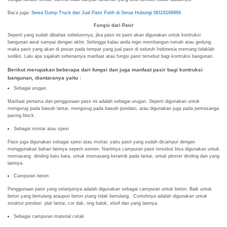
Baca juga:
Sewa Dump Truck dan Jual Pasir Putih di Serua Hubungi 08118168989
Fungsi dari Pasir
Seperti yang sudah dibahas sebelumnya, jika pasir ini pasti akan digunakan untuk kontruksi
bangunan awal sampai dengan akhir. Sehingga kalau anda ingin membangun rumah atau gedung,
maka pasir yang akan di pesan pada tempat yang jual pasir di seluruh Indonesia memang tidaklah
sedikit. Lalu apa sajakah sebenarnya manfaat atau fungsi pasir tersebut bagi kontruksi bangunan.
Berikut merupakan beberapa dari fungsi dan juga manfaat pasir bagi kontruksi
bangunan, diantaranya yaitu :
Sebagai urugan
Manfaat pertama dari penggunaan pasir ini adalah sebagai urugan. Seperti digunakan untuk
mengurug pada bawah lantai, mengurug pada bawah pondasi, atau digunakan juga pada pemasanga
paving block.
Sebagai mortar atau spesi
Pasir juga digunakan sebagai spesi atau mortar, yaitu pasir yang sudah dicampur dengan
menggunakan bahan lainnya seperti semen. Nantinya campuran pasir tersebut bisa digunakan untuk
memasang dinding batu bata, untuk memasang keramik pada lantai, untuk plester dinding dan yang
lainnya.
Campuran beton
Penggunaan pasir yang selanjutnya adalah digunakan sebagai campuran untuk beton. Baik untuk
beton yang bertulang ataupun beton ytang tidak bertulang. Contohnya adalah digunakan untuk
struktur pondasi plat lantai, cor dak, ring balok, sloof dan yang lainnya.
Sebagai campuran material cetak