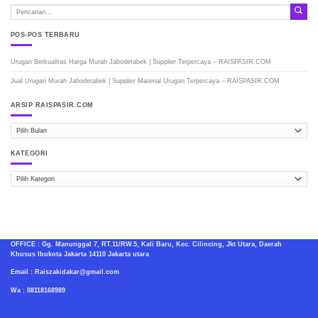
POS-POS TERBARU
Urugan Berkualitas Harga Murah Jabodetabek | Supplier Terpercaya – RAISPASIR.COM
Jual Urugan Murah Jabodetabek | Supplier Material Urugan Terpercaya – RAISPASIR.COM
ARSIP RAISPASIR.COM
ARSIP
RAISPASIR.COM
KATEGORI
Kategori
OFFICE : Gg. Manunggal 7, RT.11/RW.5, Kali Baru, Kec. Cilincing, Jkt Utara, Daerah
Khusus Ibukota Jakarta 14110 Jakarta utara
Email : Raiszakidakar@gmail.com
Wa : 08118168989