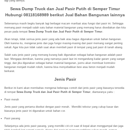
lagi yang lainnya.
Sewa Dump Truck dan Jual Pasir Putih di Semper Timur
Hubungi 08118168989 berikut
Jual Bahan Bangunan lainnya
Sebenarnya masih begitu banyak lagi berbagai macam manfaat atau fungsi dari pasir ini. Sehingga
memang pasir menjadi salah satu bahan material bangunan yang memang harus disediakan dan kita
pesan pada tempat
Sewa Dump Truck dan Jual Pasir Putih di Semper Timur
.
Akan tetapi, tidak semua jenis pasir yang ada baik atau bagus digunakan untuk bahan bangunan.
Oleh karena itu, mengenai jenis dan juga fungsi masing-masing dari pasir memang sangat penting
sekali. Agar kita pun tidak salah saat akan membeli pasir di tempat yang jual pasir di tanah abang.
Salah satu jenis pasir yang memang kurang baik digunakan sebagai bahan bangunan adalah pasir
laut. Mengapa demikian, karena yang namanya pasit laut ini mengandung kadar garam yang sangat
tinggi, dan jika digunakan sebagai bahan material bangunan, justru akan membuat kontruksi
bangunan menjadi mudah roboh, karena bisa menyebabkan besi atau beton menjadi mudah
berkarat.
Jenis Pasir
Berikut ini kami akan membahas mengenai beberapa contoh dari jenis pasir yang biasanya tersedia
di tempat
Sewa Dump Truck dan Jual Pasir Putih di Semper Timur
, diantaranya yaitu :
Pasir merah
Jenis pasir yang pertama disebut dengan pasir merah. Memiliki tekstur yang cukup kasar dan
biasanya jenis pasir ini digunakan untuk bahan cor.
Pasir pasang
Selanjutnya ada jenis pasir pasang, yang memiliki ciri-ciri saat di kepal akan menggumpal dan juga