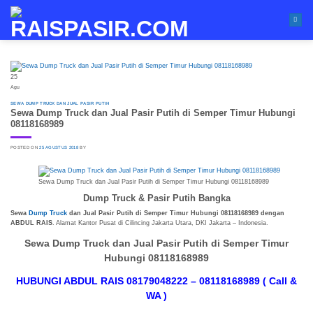
Skip
to
content
25
Agu
SEWA DUMP TRUCK DAN JUAL PASIR PUTIH
Sewa Dump Truck dan Jual Pasir Putih di Semper Timur Hubungi
08118168989
POSTED ON
25 AGUSTUS 2018
BY
Sewa Dump Truck dan Jual Pasir Putih di Semper Timur Hubungi 08118168989
Dump Truck & Pasir Putih Bangka
Sewa
Dump Truck
dan Jual Pasir Putih di Semper Timur Hubungi 08118168989 dengan
ABDUL RAIS
. Alamat Kantor Pusat di Cilincing Jakarta Utara, DKI Jakarta – Indonesia.
Sewa Dump Truck dan Jual Pasir Putih di Semper Timur
Hubungi 08118168989
HUBUNGI ABDUL RAIS 08179048222 – 08118168989 ( Call &
WA )