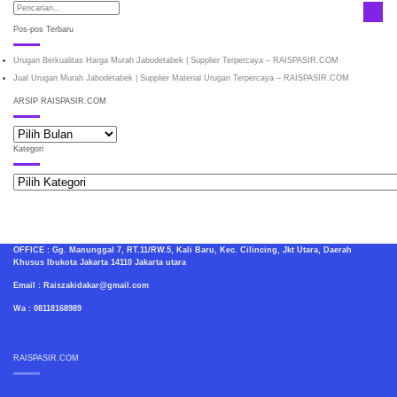
Pos-pos Terbaru
Urugan Berkualitas Harga Murah Jabodetabek | Supplier Terpercaya – RAISPASIR.COM
Jual Urugan Murah Jabodetabek | Supplier Material Urugan Terpercaya – RAISPASIR.COM
ARSIP RAISPASIR.COM
ARSIP
RAISPASIR.COM
Kategori
Kategori
OFFICE : Gg. Manunggal 7, RT.11/RW.5, Kali Baru, Kec. Cilincing, Jkt Utara, Daerah
Khusus Ibukota Jakarta 14110 Jakarta utara
Email : Raiszakidakar@gmail.com
Wa : 08118168989
RAISPASIR.COM