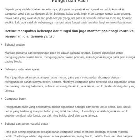
Fungsi dari Pasir
Seperti yang sudah dibahas sebelumnya, jika pasir ini pasti akan digunakan untuk kontruksi
bangunan awal sampai dengan akhir. Sehingga kalau anda ingin membangun rumah atau gedung,
maka pasir yang akan di pesan pada tempat yang jual pasir di seluruh Indonesia memang tidaklah
sedikit. Lalu apa sajakah sebenarnya manfaat atau fungsi pasir tersebut bagi kontruksi bangunan.
Berikut merupakan beberapa dari fungsi dan juga manfaat pasir bagi kontruksi
bangunan, diantaranya yaitu :
Sebagai urugan
Manfaat pertama dari penggunaan pasir ini adalah sebagai urugan. Seperti digunakan untuk
mengurug pada bawah lantai, mengurug pada bawah pondasi, atau digunakan juga pada pemasanga
paving block.
Sebagai mortar atau spesi
Pasir juga digunakan sebagai spesi atau mortar, yaitu pasir yang sudah dicampur dengan
menggunakan bahan lainnya seperti semen. Nantinya campuran pasir tersebut bisa digunakan untuk
memasang dinding batu bata, untuk memasang keramik pada lantai, untuk plester dinding dan yang
lainnya.
Campuran beton
Penggunaan pasir yang selanjutnya adalah digunakan sebagai campuran untuk beton. Baik untuk
beton yang bertulang ataupun beton ytang tidak bertulang. Contohnya adalah digunakan untuk
struktur pondasi plat lantai, cor dak, ring balok, sloof dan yang lainnya.
Sebagai campuran material cetak
Pasir pun sering digunakan sebagai bahan campuran untuk membuat berbagai macam material
cetak. Contohnya adalah digunakan untuk pembuatan paving block, batako, kansteen dan banyak