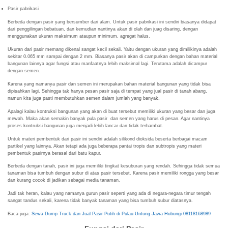
Pasir pabrikasi
Berbeda dengan pasir yang bersumber dari alam. Untuk pasir pabrikasi ini sendiri biasanya didapat
dari penggilingan bebatuan, dan kemudian nantinya akan di olah dan juag disaring, dengan
menggunakan ukuran maksimum ataupun minimum, agregat halus.
Ukuran dari pasir memang dikenal sangat kecil sekali. Yaitu dengan ukuran yang dimilikinya adalah
sekitar 0.065 mm sampai dengan 2 mm. Biasanya pasir akan di campurkan dengan bahan material
bangunan lainnya agar fungsi atau manfaatnya lebih maksimal lagi. Terutama adalah dicampur
dengan semen.
Karena yang namanya pasir dan semen ini merupakan bahan material bangunan yang tidak bisa
dipisahkan lagi. Sehingga tak hanya pesan pasir saja di tempat yang jual pasir di tanah abang,
namun kita juga pasti membutuhkan semen dalam jumlah yang banyak.
Apalagi kalau kontruksi bangunan yang akan di buat tersebut memiliki ukuran yang besar dan juga
mewah. Maka akan semakin banyak pula pasir dan semen yang harus di pesan. Agar nantinya
proses kontruksi bangunan juga menjadi lebih lancar dan tidak terhambat.
Untuk materi pembentuk dari pasir ini sendiri adalah silikond dioksida beserta berbagai macam
partikel yang lainnya. Akan tetapi ada juga beberapa pantai tropis dan subtropis yang materi
pembentuk pasirnya berasal dari batu kapur.
Berbeda dengan tanah, pasir ini juga memiliki tingkat kesuburan yang rendah. Sehingga tidak semua
tanaman bisa tumbuh dengan subur di atas pasir tersebut. Karena pasir memiliki rongga yang besar
dan kurang cocok di jadikan sebagai media tanaman.
Jadi tak heran, kalau yang namanya gurun pasir seperti yang ada di negara-negara timur tengah
sangat tandus sekali, karena tidak banyak tanaman yang bisa tumbuh subur diatasnya.
Baca juga:
Sewa Dump Truck dan Jual Pasir Putih di Pulau Untung Jawa Hubungi 08118168989