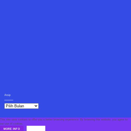
Arsip
Arsip
This site uses cookies to offer you a better browsing experience. By browsing this website, you agree to
our use of cookies.
MORE INFO
ACCEPT