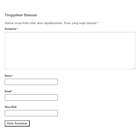
Tinggalkan Balasan
Alamat email Anda tidak akan dipublikasikan.
Ruas yang wajib ditandai
*
Komentar
*
Nama
*
Email
*
Situs Web