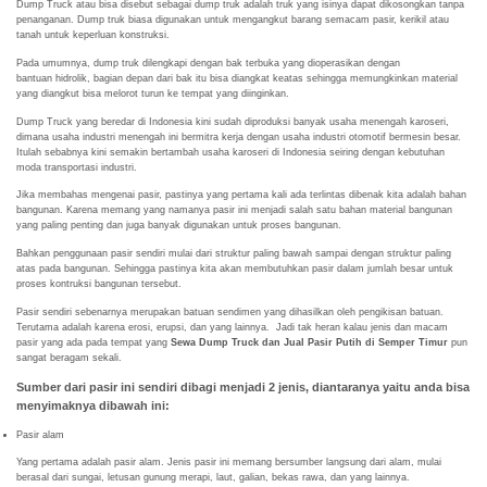
Dump Truck atau bisa disebut sebagai dump truk adalah truk yang isinya dapat dikosongkan tanpa
penanganan. Dump truk biasa digunakan untuk mengangkut barang semacam pasir, kerikil atau
tanah untuk keperluan konstruksi.
Pada umumnya, dump truk dilengkapi dengan bak terbuka yang dioperasikan dengan
bantuan hidrolik, bagian depan dari bak itu bisa diangkat keatas sehingga memungkinkan material
yang diangkut bisa melorot turun ke tempat yang diinginkan.
Dump Truck yang beredar di Indonesia kini sudah diproduksi banyak usaha menengah karoseri,
dimana usaha industri menengah ini bermitra kerja dengan usaha industri otomotif bermesin besar.
Itulah sebabnya kini semakin bertambah usaha karoseri di Indonesia seiring dengan kebutuhan
moda transportasi industri.
Jika membahas mengenai pasir, pastinya yang pertama kali ada terlintas dibenak kita adalah bahan
bangunan. Karena memang yang namanya pasir ini menjadi salah satu bahan material bangunan
yang paling penting dan juga banyak digunakan untuk proses bangunan.
Bahkan penggunaan pasir sendiri mulai dari struktur paling bawah sampai dengan struktur paling
atas pada bangunan. Sehingga pastinya kita akan membutuhkan pasir dalam jumlah besar untuk
proses kontruksi bangunan tersebut.
Pasir sendiri sebenarnya merupakan batuan sendimen yang dihasilkan oleh pengikisan batuan.
Terutama adalah karena erosi, erupsi, dan yang lainnya. Jadi tak heran kalau jenis dan macam
pasir yang ada pada tempat yang
Sewa Dump Truck dan Jual Pasir Putih di Semper Timur
pun
sangat beragam sekali.
Sumber dari pasir ini sendiri dibagi menjadi 2 jenis, diantaranya yaitu anda bisa
menyimaknya dibawah ini:
Pasir alam
Yang pertama adalah pasir alam. Jenis pasir ini memang bersumber langsung dari alam, mulai
berasal dari sungai, letusan gunung merapi, laut, galian, bekas rawa, dan yang lainnya.