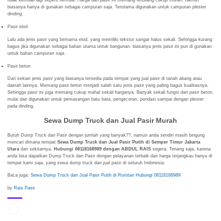
tidak kembali lagi seperti semula. Harga dari pasir ini memang terbilang cukup murah, namun
biasanya hanya di gunakan sebagai campuran saja. Terutama digunakan untuk campuran plester
dinding.
Pasir elod
Lalu ada jenis pasir yang bernama elod, yang memiliki tekstur sangat halus sekali. Sehingga kurang
bagus jika digunakan sebagai bahan utama untuk bangunan. biasanya jenis pasir ini pun di gunakan
untuk bahan campuran saja.
Pasir beton
Dari sekian jenis pasir yang biasanya tersedia pada tempat yang jual pasir di tanah abang atau
daerah lainnya. Memang pasir beton menjadi salah satu jenis pasir yang paling bagus kualitasnya.
Sehingga pasir ini juga memang cukup mahal sekali harganya. Banyak sekali fungsi dari pasir beton,
mulai dair digunakan untuk pemasangan batu bata, pengecoran, pondasi sampai dengan plester
pada dinding.
Sewa Dump Truck dan Jual Pasir Murah
Butuh Dump Truck dan Pasir dengan jumlah yang banyak??, namun anda sendiri masih bingung
mencari dimana tempat
Sewa Dump Truck dan Jual Pasir Putih di Semper Timur Jakarta
Utara
dan sekitarnya,
Hubungi 08118168989 dengan ABDUL RAIS
segera. Tenang saja, karena
anda bisa dapatkan Dump Truck dan Pasir dengan pelayanan terbaik dan harga terjangkau hanya di
tempat kami saja, yang sewa dump truck dan jual pasir di seluruh Indonesia.
Baca juga:
Sewa Dump Truck dan Jual Pasir Putih di Rorotan Hubungi 08118168989
by
Rais Pasir