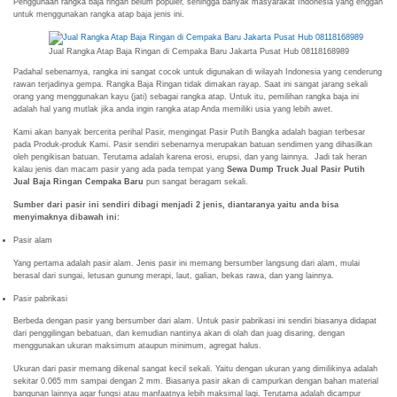
Penggunaan rangka baja ringan belum populer, sehingga banyak masyarakat Indonesia yang enggan
untuk menggunakan rangka atap baja jenis ini.
Jual Rangka Atap Baja Ringan di Cempaka Baru Jakarta Pusat Hub 08118168989
Padahal sebenarnya, rangka ini sangat cocok untuk digunakan di wilayah Indonesia yang cenderung
rawan terjadinya gempa. Rangka Baja Ringan tidak dimakan rayap. Saat ini sangat jarang sekali
orang yang menggunakan kayu (jati) sebagai rangka atap. Untuk itu, pemilihan rangka baja ini
adalah hal yang mutlak jika anda ingin rangka atap Anda memiliki usia yang lebih awet.
Kami akan banyak bercerita perihal Pasir, mengingat Pasir Putih Bangka adalah bagian terbesar
pada Produk-produk Kami. Pasir sendiri sebenarnya merupakan batuan sendimen yang dihasilkan
oleh pengikisan batuan. Terutama adalah karena erosi, erupsi, dan yang lainnya. Jadi tak heran
kalau jenis dan macam pasir yang ada pada tempat yang
Sewa Dump Truck Jual Pasir Putih
Jual Baja Ringan Cempaka Baru
pun sangat beragam sekali.
Sumber dari pasir ini sendiri dibagi menjadi 2 jenis, diantaranya yaitu anda bisa
menyimaknya dibawah ini:
Pasir alam
Yang pertama adalah pasir alam. Jenis pasir ini memang bersumber langsung dari alam, mulai
berasal dari sungai, letusan gunung merapi, laut, galian, bekas rawa, dan yang lainnya.
Pasir pabrikasi
Berbeda dengan pasir yang bersumber dari alam. Untuk pasir pabrikasi ini sendiri biasanya didapat
dari penggilingan bebatuan, dan kemudian nantinya akan di olah dan juag disaring, dengan
menggunakan ukuran maksimum ataupun minimum, agregat halus.
Ukuran dari pasir memang dikenal sangat kecil sekali. Yaitu dengan ukuran yang dimilikinya adalah
sekitar 0.065 mm sampai dengan 2 mm. Biasanya pasir akan di campurkan dengan bahan material
bangunan lainnya agar fungsi atau manfaatnya lebih maksimal lagi. Terutama adalah dicampur