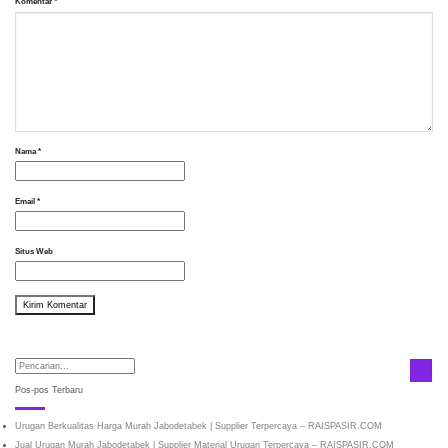
Komentar
*
Nama
*
Email
*
Situs Web
Pos-pos Terbaru
Urugan Berkualitas Harga Murah Jabodetabek | Supplier Terpercaya – RAISPASIR.COM
Jual Urugan Murah Jabodetabek | Supplier Material Urugan Terpercaya – RAISPASIR.COM