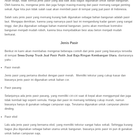
Akan tetapi, tidak semua jenis pasir yang ada baik atau bagus digunakan untuk bahan bangunan.
Oleh karena itu, mengenai jenis dan juga fungsi masing-masing dari pasir memang sangat penting
sekali. Agar kita pun tidak salah saat akan membeli pasir di tempat yang jual pasir di Indonesia.
Salah satu jenis pasir yang memang kurang baik digunakan sebagai bahan bangunan adalah pasir
laut. Mengapa demikian, karena yang namanya pasit laut ini mengandung kadar garam yang sangat
tinggi, dan jika digunakan sebagai bahan material bangunan, justru akan membuat kontruksi
bangunan menjadi mudah roboh, karena bisa menyebabkan besi atau beton menjadi mudah
berkarat.
Jenis Pasir
Berikut ini kami akan membahas mengenai beberapa contoh dari jenis pasir yang biasanya tersedia
di tempat
Sewa Dump Truck Jual Pasir Putih Jual Baja Ringan Kembangan Utara
, diantaranya
yaitu :
Pasir merah
Jenis pasir yang pertama disebut dengan pasir merah. Memiliki tekstur yang cukup kasar dan
biasanya jenis pasir ini digunakan untuk bahan cor.
Pasir pasang
Selanjutnya ada jenis pasir pasang, yang memiliki ciri-ciri saat di kepal akan menggumpal dan juga
tidak kembali lagi seperti semula. Harga dari pasir ini memang terbilang cukup murah, namun
biasanya hanya di gunakan sebagai campuran saja. Terutama digunakan untuk campuran plester
dinding.
Pasir elod
Lalu ada jenis pasir yang bernama elod, yang memiliki tekstur sangat halus sekali. Sehingga kurang
bagus jika digunakan sebagai bahan utama untuk bangunan. biasanya jenis pasir ini pun di gunakan
untuk bahan campuran saja.