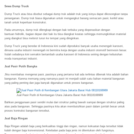
Sewa Dump Truck
Dump Truck atau bisa disebut sebagai dump truk adalah truk yang isinya dapat dikosongkan tanpa
penanganan. Dump truk biasa digunakan untuk mengangkut barang semacam pasir, kerikil atau
tanah untuk keperluan konstruksi.
Pada umumnya, dump truk dilengkapi dengan bak terbuka yang dioperasikan dengan
bantuan hidrolik, bagian depan dari bak itu bisa diangkat keatas sehingga memungkinkan material
yang diangkut bisa melorot turun ke tempat yang diinginkan.
Dump Truck yang beredar di Indonesia kini sudah diproduksi banyak usaha menengah karoseri,
dimana usaha industri menengah ini bermitra kerja dengan usaha industri otomotif bermesin besar.
Itulah sebabnya kini semakin bertambah usaha karoseri di Indonesia seiring dengan kebutuhan
moda transportasi industri.
Jual Pasir Putih Bangka
Jika membahas mengenai pasir, pastinya yang pertama kali ada terlintas dibenak kita adalah bahan
bangunan. Karena memang yang namanya pasir ini menjadi salah satu bahan material bangunan
yang paling penting dan juga banyak digunakan untuk proses bangunan.
Jual Pasir Putih di Kembangan Utara Jakarta Barat Hub 08118168989
Bahkan penggunaan pasir sendiri mulai dari struktur paling bawah sampai dengan struktur paling
atas pada bangunan. Sehingga pastinya kita akan membutuhkan pasir dalam jumlah besar untuk
proses kontruksi bangunan tersebut.
Jual Baja Ringan
Baja Ringan adalah baja yang berkualitas tinggi dan ringan, namun kekuatan baja tersebut tidak
kalah dengan baja konvensional. Ketebalan pada baja jenis ini ditentukan oleh fungsinya.