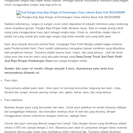
Penggunaan rangka baja ringan belum populer, sehingga banyak masyarakat Indonesia yang enggan
untuk menggunakan rangka atap baja jenis ini.
Jual Rangka Atap Baja Ringan di Kembangan Utara Jakarta Barat Hub 08118168989
Padahal sebenarnya, rangka ini sangat cocok untuk digunakan di wilayah Indonesia yang cenderung
rawan terjadinya gempa. Rangka Baja Ringan tidak dimakan rayap. Saat ini sangat jarang sekali
orang yang menggunakan kayu (jati) sebagai rangka atap. Untuk itu, pemilihan rangka baja ini
adalah hal yang mutlak jika anda ingin rangka atap Anda memiliki usia yang lebih awet.
Kami akan banyak bercerita perihal Pasir, mengingat Pasir Putih Bangka adalah bagian terbesar
pada Produk-produk Kami. Pasir sendiri sebenarnya merupakan batuan sendimen yang dihasilkan
oleh pengikisan batuan. Terutama adalah karena erosi, erupsi, dan yang lainnya. Jadi tak heran
kalau jenis dan macam pasir yang ada pada tempat yang
Sewa Dump Truck Jual Pasir Putih
Jual Baja Ringan Kembangan Utara
pun sangat beragam sekali.
Sumber dari pasir ini sendiri dibagi menjadi 2 jenis, diantaranya yaitu anda bisa
menyimaknya dibawah ini:
Pasir alam
Yang pertama adalah pasir alam. Jenis pasir ini memang bersumber langsung dari alam, mulai
berasal dari sungai, letusan gunung merapi, laut, galian, bekas rawa, dan yang lainnya.
Pasir pabrikasi
Berbeda dengan pasir yang bersumber dari alam. Untuk pasir pabrikasi ini sendiri biasanya didapat
dari penggilingan bebatuan, dan kemudian nantinya akan di olah dan juag disaring, dengan
menggunakan ukuran maksimum ataupun minimum, agregat halus.
Ukuran dari pasir memang dikenal sangat kecil sekali. Yaitu dengan ukuran yang dimilikinya adalah
sekitar 0.065 mm sampai dengan 2 mm. Biasanya pasir akan di campurkan dengan bahan material
bangunan lainnya agar fungsi atau manfaatnya lebih maksimal lagi. Terutama adalah dicampur