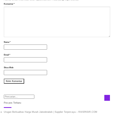
Komentar
*
Nama
*
Email
*
Situs Web
Pos-pos Terbaru
Urugan Berkualitas Harga Murah Jabodetabek | Supplier Terpercaya – RAISPASIR.COM