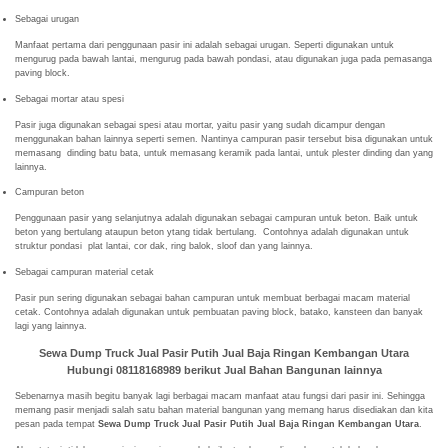
Sebagai urugan
Manfaat pertama dari penggunaan pasir ini adalah sebagai urugan. Seperti digunakan untuk
mengurug pada bawah lantai, mengurug pada bawah pondasi, atau digunakan juga pada pemasanga
paving block.
Sebagai mortar atau spesi
Pasir juga digunakan sebagai spesi atau mortar, yaitu pasir yang sudah dicampur dengan
menggunakan bahan lainnya seperti semen. Nantinya campuran pasir tersebut bisa digunakan untuk
memasang dinding batu bata, untuk memasang keramik pada lantai, untuk plester dinding dan yang
lainnya.
Campuran beton
Penggunaan pasir yang selanjutnya adalah digunakan sebagai campuran untuk beton. Baik untuk
beton yang bertulang ataupun beton ytang tidak bertulang. Contohnya adalah digunakan untuk
struktur pondasi plat lantai, cor dak, ring balok, sloof dan yang lainnya.
Sebagai campuran material cetak
Pasir pun sering digunakan sebagai bahan campuran untuk membuat berbagai macam material
cetak. Contohnya adalah digunakan untuk pembuatan paving block, batako, kansteen dan banyak
lagi yang lainnya.
Sewa Dump Truck Jual Pasir Putih Jual Baja Ringan Kembangan Utara
Hubungi 08118168989 berikut
Jual Bahan Bangunan lainnya
Sebenarnya masih begitu banyak lagi berbagai macam manfaat atau fungsi dari pasir ini. Sehingga
memang pasir menjadi salah satu bahan material bangunan yang memang harus disediakan dan kita
pesan pada tempat
Sewa Dump Truck Jual Pasir Putih Jual Baja Ringan Kembangan Utara
.