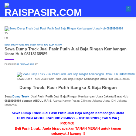
Skip
to
content
25
Feb
SEWA DUMP TRUCK JUAL PASIR PUTIH JUAL BAJA RINGAN
Sewa Dump Truck Jual Pasir Putih Jual Baja Ringan Kembangan
Utara Hub 08118168989
POSTED ON
25 FEBRUARI 2020
BY
Sewa Dump Truck Jual Pasir Putih Jual Baja Ringan Kembangan Utara Hub 08118168989
Dump Truck, Pasir Putih Bangka & Baja Ringan
Sewa
Dump Truck
Jual Pasir Putih Jual Baja Ringan Kembangan Utara Jakarta Barat Hub
08118168989 dengan ABDUL RAIS
. Alamat Kantor Pusat: Cilincing Jakarta Utara, DKI Jakarta –
Indonesia.
Sewa Dump Truck Jual Pasir Putih Jual Baja Ringan Kembangan Utara
HUBUNGI ABDUL RAIS 08179048222 – 08118168989 ( Call & WA )
PROMO!!
Beli Pasir 1 truk, Anda bisa dapatkan TANAH MERAH untuk taman
sebanyak 3 karung!!!