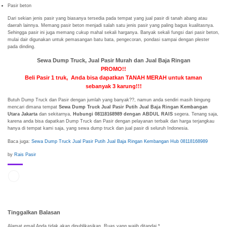
Pasir beton
Dari sekian jenis pasir yang biasanya tersedia pada tempat yang jual pasir di tanah abang atau
daerah lainnya. Memang pasir beton menjadi salah satu jenis pasir yang paling bagus kualitasnya.
Sehingga pasir ini juga memang cukup mahal sekali harganya. Banyak sekali fungsi dari pasir beton,
mulai dair digunakan untuk pemasangan batu bata, pengecoran, pondasi sampai dengan plester
pada dinding.
Sewa Dump Truck, Jual Pasir Murah dan Jual Baja Ringan
PROMO!!
Beli Pasir 1 truk, Anda bisa dapatkan TANAH MERAH untuk taman
sebanyak 3 karung!!!
Butuh Dump Truck dan Pasir dengan jumlah yang banyak??, namun anda sendiri masih bingung
mencari dimana tempat
Sewa Dump Truck Jual Pasir Putih Jual Baja Ringan Kembangan
Utara Jakarta
dan sekitarnya,
Hubungi 08118168989 dengan ABDUL RAIS
segera. Tenang saja,
karena anda bisa dapatkan Dump Truck dan Pasir dengan pelayanan terbaik dan harga terjangkau
hanya di tempat kami saja, yang sewa dump truck dan jual pasir di seluruh Indonesia.
Baca juga:
Sewa Dump Truck Jual Pasir Putih Jual Baja Ringan Kembangan Hub 08118168989
by
Rais Pasir
Tinggalkan Balasan
Alamat email Anda tidak akan dipublikasikan.
Ruas yang wajib ditandai
*