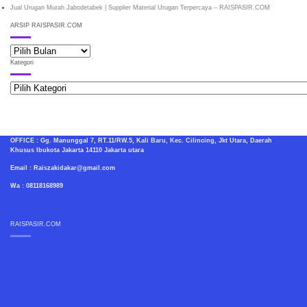
Jual Urugan Murah Jabodetabek | Supplier Material Urugan Terpercaya – RAISPASIR.COM
ARSIP RAISPASIR.COM
ARSIP
RAISPASIR.COM
Kategori
Kategori
OFFICE : Gg. Manunggal 7, RT.11/RW.5, Kali Baru, Kec. Cilincing, Jkt Utara, Daerah
Khusus Ibukota Jakarta 14110 Jakarta utara
Email : Raiszakidakar@gmail.com
Wa : 08118168989
RAISPASIR.COM