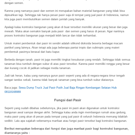
dengan semen.
Karena yang namanya pasir dan semen ini merupakan bahan material bangunan yang tidak bisa
dipisahkan lagi. Sehingga tak hanya pesan pasir saja di tempat yang jual pasir di Indonesia, namun
kita juga pasti membutuhkan semen dalam jumlah yang banyak.
Apalagi kalau kontruksi bangunan yang akan di buat tersebut memiliki ukuran yang besar dan juga
mewah. Maka akan semakin banyak pula pasir dan semen yang harus di pesan. Agar nantinya
proses kontruksi bangunan juga menjadi lebih lancar dan tidak terhambat.
Untuk materi pembentuk dari pasir ini sendiri adalah silikond dioksida beserta berbagai macam
partikel yang lainnya. Akan tetapi ada juga beberapa pantai tropis dan subtropis yang materi
pembentuk pasirnya berasal dari batu kapur.
Berbeda dengan tanah, pasir ini juga memiliki tingkat kesuburan yang rendah. Sehingga tidak semua
tanaman bisa tumbuh dengan subur di atas pasir tersebut. Karena pasir memiliki rongga yang besar
dan kurang cocok di jadikan sebagai media tanaman.
Jadi tak heran, kalau yang namanya gurun pasir seperti yang ada di negara-negara timur tengah
sangat tandus sekali, karena tidak banyak tanaman yang bisa tumbuh subur diatasnya.
Baca juga:
Sewa Dump Truck Jual Pasir Putih Jual Baja Ringan Kembangan Selatan Hub
08118168989
Fungsi dari Pasir
Seperti yang sudah dibahas sebelumnya, jika pasir ini pasti akan digunakan untuk kontruksi
bangunan awal sampai dengan akhir. Sehingga kalau anda ingin membangun rumah atau gedung,
maka pasir yang akan di pesan pada tempat yang jual pasir di seluruh Indonesia memang tidaklah
sedikit. Lalu apa sajakah sebenarnya manfaat atau fungsi pasir tersebut bagi kontruksi bangunan.
Berikut merupakan beberapa dari fungsi dan juga manfaat pasir bagi kontruksi bangunan,
diantaranya yaitu :