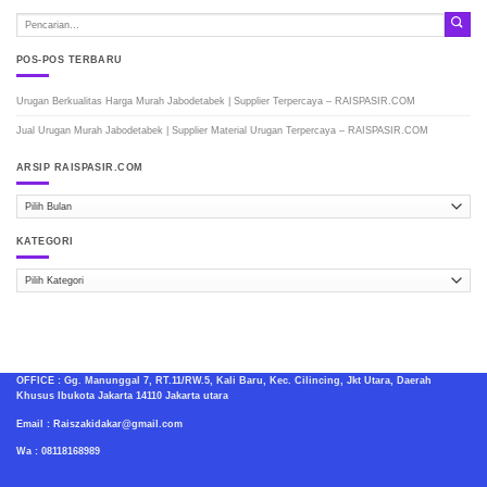
POS-POS TERBARU
Urugan Berkualitas Harga Murah Jabodetabek | Supplier Terpercaya – RAISPASIR.COM
Jual Urugan Murah Jabodetabek | Supplier Material Urugan Terpercaya – RAISPASIR.COM
ARSIP RAISPASIR.COM
ARSIP
RAISPASIR.COM
KATEGORI
Kategori
OFFICE : Gg. Manunggal 7, RT.11/RW.5, Kali Baru, Kec. Cilincing, Jkt Utara, Daerah
Khusus Ibukota Jakarta 14110 Jakarta utara
Email : Raiszakidakar@gmail.com
Wa : 08118168989