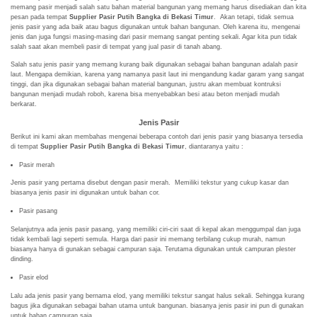
memang pasir menjadi salah satu bahan material bangunan yang memang harus disediakan dan kita
pesan pada tempat
Supplier Pasir Putih Bangka di Bekasi Timur
. Akan tetapi, tidak semua
jenis pasir yang ada baik atau bagus digunakan untuk bahan bangunan. Oleh karena itu, mengenai
jenis dan juga fungsi masing-masing dari pasir memang sangat penting sekali. Agar kita pun tidak
salah saat akan membeli pasir di tempat yang jual pasir di tanah abang.
Salah satu jenis pasir yang memang kurang baik digunakan sebagai bahan bangunan adalah pasir
laut. Mengapa demikian, karena yang namanya pasit laut ini mengandung kadar garam yang sangat
tinggi, dan jika digunakan sebagai bahan material bangunan, justru akan membuat kontruksi
bangunan menjadi mudah roboh, karena bisa menyebabkan besi atau beton menjadi mudah
berkarat.
Jenis Pasir
Berikut ini kami akan membahas mengenai beberapa contoh dari jenis pasir yang biasanya tersedia
di tempat
Supplier Pasir Putih Bangka di Bekasi Timur
, diantaranya yaitu :
Pasir merah
Jenis pasir yang pertama disebut dengan pasir merah. Memiliki tekstur yang cukup kasar dan
biasanya jenis pasir ini digunakan untuk bahan cor.
Pasir pasang
Selanjutnya ada jenis pasir pasang, yang memiliki ciri-ciri saat di kepal akan menggumpal dan juga
tidak kembali lagi seperti semula. Harga dari pasir ini memang terbilang cukup murah, namun
biasanya hanya di gunakan sebagai campuran saja. Terutama digunakan untuk campuran plester
dinding.
Pasir elod
Lalu ada jenis pasir yang bernama elod, yang memiliki tekstur sangat halus sekali. Sehingga kurang
bagus jika digunakan sebagai bahan utama untuk bangunan. biasanya jenis pasir ini pun di gunakan
untuk bahan campuran saja.