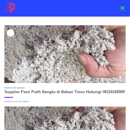
Skip
to
content
08
Jul
PASIR PUTIH BANGKA
Supplier Pasir Putih Bangka di Bekasi Timur Hubungi 08118168989
POSTED ON
8 JULI 2018
BY