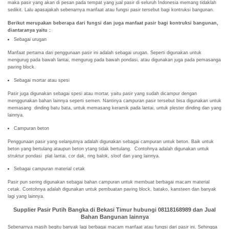
maka pasir yang akan di pesan pada tempat yang jual pasir di seluruh Indonesia memang tidaklah
sedikit. Lalu apasajakah sebenarnya manfaat atau fungsi pasir tersebut bagi kontruksi bangunan.
Berikut merupakan beberapa dari fungsi dan juga manfaat pasir bagi kontruksi bangunan,
diantaranya yaitu :
Sebagai urugan
Manfaat pertama dari penggunaan pasir ini adalah sebagai urugan. Seperti digunakan untuk
mengurug pada bawah lantai, mengurug pada bawah pondasi, atau digunakan juga pada pemasanga
paving block.
Sebagai mortar atau spesi
Pasir juga digunakan sebagai spesi atau mortar, yaitu pasir yang sudah dicampur dengan
menggunakan bahan lainnya seperti semen. Nantinya campuran pasir tersebut bisa digunakan untuk
memasang dinding batu bata, untuk memasang keramik pada lantai, untuk plester dinding dan yang
lainnya.
Campuran beton
Penggunaan pasir yang selanjutnya adalah digunakan sebagai campuran untuk beton. Baik untuk
beton yang bertulang ataupun beton ytang tidak bertulang. Contohnya adalah digunakan untuk
struktur pondasi plat lantai, cor dak, ring balok, sloof dan yang lainnya.
Sebagai campuran material cetak
Pasir pun sering digunakan sebagai bahan campuran untuk membuat berbagai macam material
cetak. Contohnya adalah digunakan untuk pembuatan paving block, batako, kansteen dan banyak
lagi yang lainnya.
Supplier Pasir Putih Bangka di Bekasi Timur hubungi 08118168989
dan Jual
Bahan Bangunan lainnya
Sebenarnya masih begitu banyak lagi berbagai macam manfaat atau fungsi dari pasir ini. Sehingga