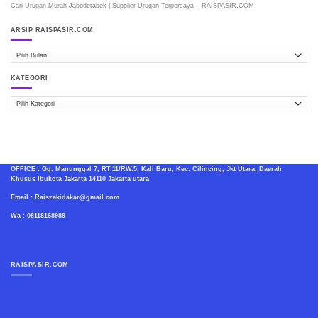
Cari Urugan Murah Jabodetabek | Supplier Urugan Terpercaya – RAISPASIR.COM
ARSIP RAISPASIR.COM
ARSIP
RAISPASIR.COM
KATEGORI
Kategori
OFFICE : Gg. Manunggal 7, RT.11/RW.5, Kali Baru, Kec. Cilincing, Jkt Utara, Daerah
Khusus Ibukota Jakarta 14110 Jakarta utara
Email : Raiszakidakar@gmail.com
Wa : 08118168989
RAISPASIR.COM